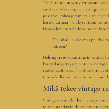
Tämä trendi on syntynyt vastauksena n
entistä arvokkaampia. Helsingin ravi
joissa voi kokea jotain erilaista arjen
kertoo tarinaa – oli kyse sitten vanhoi
Nämä elementit yhdessä luovat kokemu
”Ruokailu ei ole enää pelkkää ra
kiireen.”
Helsingin ruokakulttuurin kehitys hei
käsityöläisyyttä ja perinteitä. Vinta
ruokamaailmassa. Nämä ravintolat eiv
tuntui kulkevan hitaammin ja asioill
Mikä tekee vintage-ra
Vintage-ravintoloiden viehätysvoima 
toistaa standardoiduissa ravintolake