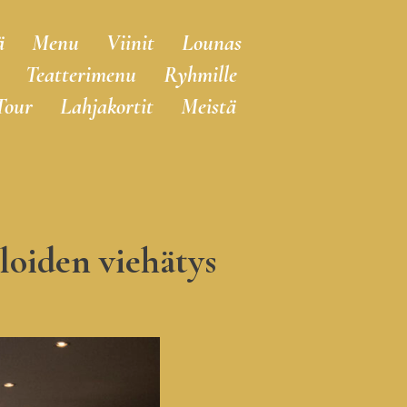
ä
Menu
Viinit
Lounas
Teatterimenu
Ryhmille
Tour
Lahjakortit
Meistä
loiden viehätys