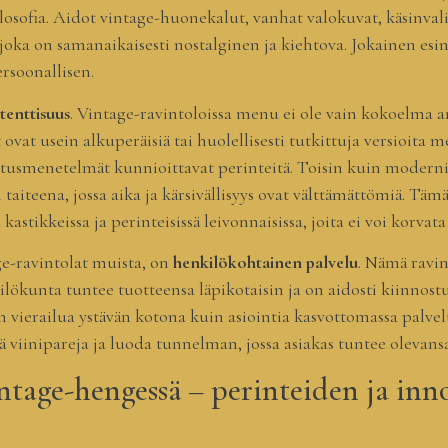
losofia. Aidot vintage-huonekalut, vanhat valokuvat, käsinvalit
 joka on samanaikaisesti nostalginen ja kiehtova. Jokainen es
ersoonallisen.
tenttisuus
. Vintage-ravintoloissa menu ei ole vain kokoelma 
t ovat usein alkuperäisiä tai huolellisesti tutkittuja versioita
istusmenetelmät kunnioittavat perinteitä. Toisin kuin moderni
taiteena, jossa aika ja kärsivällisyys ovat välttämättömiä. Täm
astikkeissa ja perinteisissä leivonnaisissa, joita ei voi korvata 
ge-ravintolat muista, on
henkilökohtainen palvelu
. Nämä ravin
kilökunta tuntee tuotteensa läpikotaisin ja on aidosti kiinnost
erailua ystävän kotona kuin asiointia kasvottomassa palvelupi
siä viinipareja ja luoda tunnelman, jossa asiakas tuntee olevansa
vintage-hengessä – perinteiden ja in