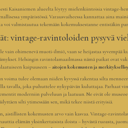
esti Kaisaniemen alueelta löytyy mielenkiintoisia vintage-henk
lisessa ympäristössä. Varausvaiheessa kannattaa aina mainita, 
intola voi valmistautua tekemään kokemuksestanne entistäkin 
t: vintage-ravintoloiden pysyvä vie
le vain ohimenevä muoti-ilmiö, vaan se heijastaa syvempää ku
ämykset. Helsingin ravintolamaailmassa nämä paikat ovat vaki
anlaatuiseen kaipuuseen –
aitojen kokemusten ja merkitykselli
 voima tulee olemaan niiden kyvyssä rakentaa silta menneen ja
lla tavalla, joka puhuttelee nykypäivän kuluttajaa. Parhaat vi
ementit moderniin palveluun ja laatuun. Ne eivät ole museoesi
ilyttäen silti ytimessään sen, mikä tekee niistä erityisiä.
en, aistillisten kokemusten arvo vain kasvaa. Vintage-ravintola
 nauttia elämän yksinkertaisista iloista – hyvästä ruoasta, juom