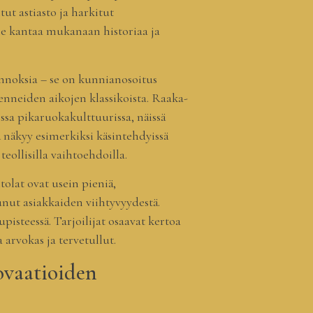
ut astiasto ja harkitut
ine kantaa mukanaan historiaa ja
annoksia – se on kunnianosoitus
 menneiden aikojen klassikoista. Raaka-
ssa pikaruokakulttuurissa, näissä
ä näkyy esimerkiksi käsintehdyissä
teollisilla vaihtoehdoilla.
tolat ovat usein pieniä,
unut asiakkaiden viihtyvyydestä.
steessä. Tarjoilijat osaavat kertoa
 arvokas ja tervetullut.
novaatioiden