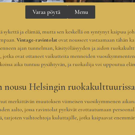
Varaa pöytä
Menu
 sykettä ja elämää, mutta sen keskellä on syntynyt kaipuu j
empaan.
Vintage-ravintolat
ovat nousseet vastaamaan tähän kai
enneen ajan tunnelman, käsityöläisyyden ja aidon ruokakult
 jotka ovat ottaneet vaikutteita menneiden vuosikymmenten e
oissa aika tuntuu pysähtyvän, ja ruokailija voi uppoutua elä
n nousu Helsingin ruokakulttuurissa
ut merkittävän muutoksen viimeisen vuosikymmenen aikana.
den aalto, jossa ravintolat pyrkivät erottautumaan persoonall
ä, tarjoten vaihtoehtoja kuluttajille, jotka kaipaavat enemmä