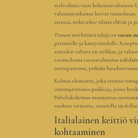
tyylivalinta vaan kokonaisvaltainen fi
valaistusratkaisut luovat tunnelman,
tarinaa, mikä tekee tilasta elävän ja p
Toinen merkittävä tekijä on
ruoan au
perinteille ja käsityötaidolle. Resepti
aineiden valinta on tarkkaa, ja valm
ravintoloissa ruoanvalmistus nähdään 
tuorepastoissa, pitkään haudutetuissa k
Kolmas elementti, joka erottaa vinta
omistajavetoisia paikkoja, joissa hen
Palvelukokemus muistuttaa enemmän vi
ruokien tarinoita, suositella täydelli
Italialainen keittiö 
kohtaaminen