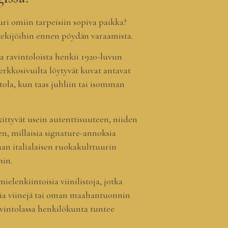
uri omiin tarpeisiin sopiva paikka?
ekijöihin ennen pöydän varaamista.
sa ravintoloista henkii 1920-luvun
rkkosivuilta löytyvät kuvat antavat
ntola, kun taas juhliin tai isomman
kittyvät usein autenttisuuteen, niiden
en, millaisia signature-annoksia
maan italialaisen ruokakulttuurin
hin.
ielenkiintoisia viinilistoja, jotka
empia viinejä tai oman maahantuonnin
ravintolassa henkilökunta tuntee