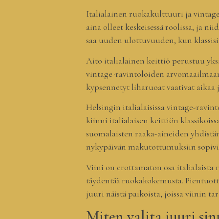
Italialainen ruokakulttuuri ja vintage
aina olleet keskeisessä roolissa, ja 
saa uuden ulottuvuuden, kun klassisia
Aito italialainen keittiö perustuu yk
vintage-ravintoloiden arvomaailmaan, j
kypsennetyt liharuoat vaativat aikaa j
Helsingin italialaisissa vintage-ravi
kiinni italialaisen keittiön klassikois
suomalaisten raaka-aineiden yhdistämi
nykypäivän makutottumuksiin sopiviks
Viini on erottamaton osa italialaista 
täydentää ruokakokemusta. Pientuotta
juuri näistä paikoista, joissa viinin t
Miten valita juuri sin