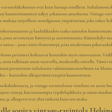
-ravintolakokemus ovat kuin luotuja toisilleen. Italialaisessa 
niiden kunnioittaminen näkyy jokaisessa annoksessa. Vintage-ra
 makuja tarjoillaan nostalgisessa ympäristössä, joka tukee ko
sinkertaisuuteen ja laadukkaiden raaka-aineiden kunnioittamise
ossa arvostetaan käsityötä ja autenttisuutta. Käsintehdyt tuor
a taitoa – juuri niitä elementtejä, joita modernissa pikaruoka
ntoloissa perinteet kohtaavat kuitenkin myös innovaation. Vaik
sa, niitä tulkitaan usein tuoreella, modernilla otteella. Tämä vo
stä perinteisiin italialaisiin valmistusmenetelmiin tai klassis
i – kuitenkin alkuperäistä reseptiä kunnioittaen.
ruokakulttuuria, ja vintage-ravintoloissa viinilista on usein h
jien viinejä, harvinaisempia rypälelajikkeita ja oman maaha
arina ja alkuperä ovat yhtä tärkeitä kuin sen maku.
ulle sopiva vintage-ravintola Helsing