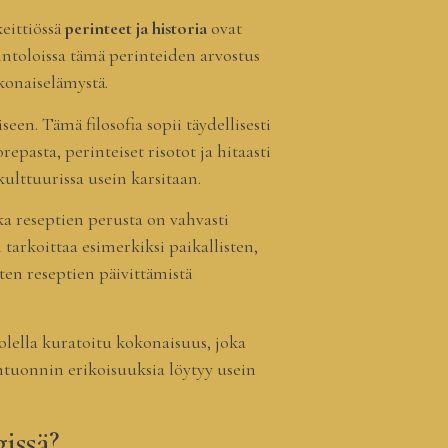
keittiössä
perinteet ja historia
ovat
vintoloissa tämä perinteiden arvostus
konaiselämystä.
en. Tämä filosofia sopii täydellisesti
epasta, perinteiset risotot ja hitaasti
kulttuurissa usein karsitaan.
ka reseptien perusta on vahvasti
i tarkoittaa esimerkiksi paikallisten,
ten reseptien päivittämistä
uolella kuratoitu kokonaisuus, joka
ntuonnin erikoisuuksia löytyy usein
issä?