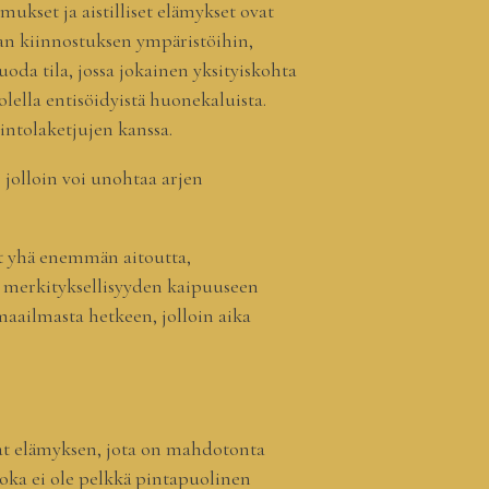
ukset ja aistilliset elämykset ovat
an kiinnostuksen ympäristöihin,
luoda tila, jossa jokainen yksityiskohta
uolella entisöidyistä huonekaluista.
intolaketjujen kanssa.
 jolloin voi unohtaa arjen
at yhä enemmän aitoutta,
ja merkityksellisyyden kaipuuseen
aailmasta hetkeen, jolloin aika
vat elämyksen, jota on mahdotonta
 joka ei ole pelkkä pintapuolinen