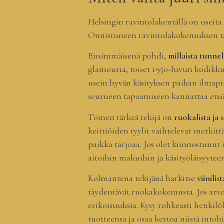
Helsingin ravintolakentällä on useita 
Onnistuneen ravintolakokemuksen ta
Ensimmäisenä pohdi,
millaista tunnel
glamouria, toiset 1950-luvun kodikku
usein hyvän käsityksen paikan ilmapiir
seurueen tapaamiseen kannattaa etsiä 
Toinen tärkeä tekijä on
ruokalista ja
keittiöiden tyylit vaihtelevat merkitt
paikka tarjoaa. Jos olet kiinnostunut 
aitoihin makuihin ja käsityöläisyyteen
Kolmantena tekijänä harkitse
viinili
täydentävät ruokakokemusta. Jos arvos
erikoisuuksia. Kysy rohkeasti henkilö
tuotteensa ja osaa kertoa niistä intoh