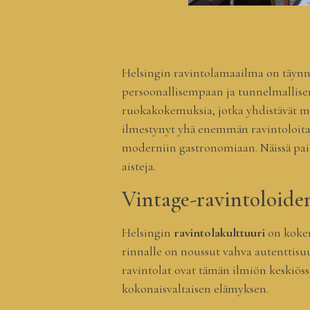
Helsingin ravintolamaailma on täynnä
persoonallisempaan ja tunnelmallis
ruokakokemuksia, jotka yhdistävät m
ilmestynyt yhä enemmän ravintoloita,
moderniin gastronomiaan. Näissä paik
aisteja.
Vintage-ravintoloide
Helsingin
ravintolakulttuuri
on koken
rinnalle on noussut vahva autenttisuu
ravintolat ovat tämän ilmiön keskiöss
kokonaisvaltaisen elämyksen.