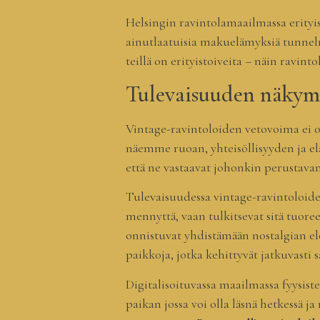
Helsingin ravintolamaailmassa erityis
ainutlaatuisia makuelämyksiä tunnelmal
teillä on erityistoiveita – näin rav
Tulevaisuuden näkymä
Vintage-ravintoloiden vetovoima ei o
näemme ruoan, yhteisöllisyyden ja el
että ne vastaavat johonkin perustav
Tulevaisuudessa vintage-ravintoloiden
mennyttä, vaan tulkitsevat sitä tuoree
onnistuvat yhdistämään nostalgian el
paikkoja, jotka kehittyvät jatkuvasti sä
Digitalisoituvassa maailmassa fyysist
paikan jossa voi olla läsnä hetkessä ja