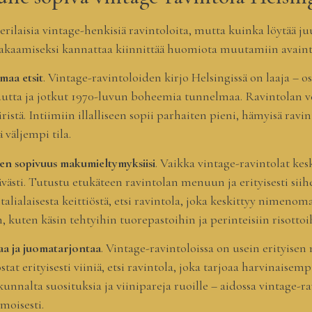
erilaisia vintage-henkisiä ravintoloita, mutta kuinka löytää ju
kaamiseksi kannattaa kiinnittää huomiota muutamiin avaint
maa etsit
. Vintage-ravintoloiden kirjo Helsingissä on laaja – o
utta ja jotkut 1970-luvun boheemia tunnelmaa. Ravintolan ve
istä. Intiimiin illalliseen sopii parhaiten pieni, hämyisä ravi
väljempi tila.
 sen sopivuus makumieltymyksiisi
. Vaikka vintage-ravintolat kes
ävästi. Tutustu etukäteen ravintolan menuun ja erityisesti siih
italialaisesta keittiöstä, etsi ravintola, joka keskittyy nimeno
, kuten käsin tehtyihin tuorepastoihin ja perinteisiin risottoi
staa ja juomatarjontaa
. Vintage-ravintoloissa on usein erityisen m
tat erityisesti viiniä, etsi ravintola, joka tarjoaa harvinais
kunnalta suosituksia ja viinipareja ruoille – aidossa vintage-
imoisesti.