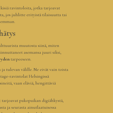
isiä ravintoloita, jotka tarjoavat
jos juhlitte erityistä tilaisuutta tai
paremman.
hätys
lttuurista muutosta siinä, miten
innuttaneet asemansa juuri siksi,
syyden
tarpeeseen.
 tulevan välille. Ne eivät vain toista
ntage-ravintolat Helsingissä
neitä, vaan eläviä, hengittäviä
t tarjoavat pakopaikan digiähkystä,
asta ja seurasta ainutlaatuisessa