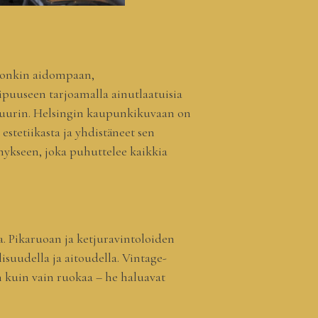
ohonkin aidompaan,
puuseen tarjoamalla ainutlaatuisia
tuurin. Helsingin kaupunkikuvaan on
stetiikasta ja yhdistäneet sen
mykseen, joka puhuttelee kaikkia
 Pikaruoan ja ketjuravintoloiden
isuudella ja aitoudella. Vintage-
n kuin vain ruokaa – he haluavat