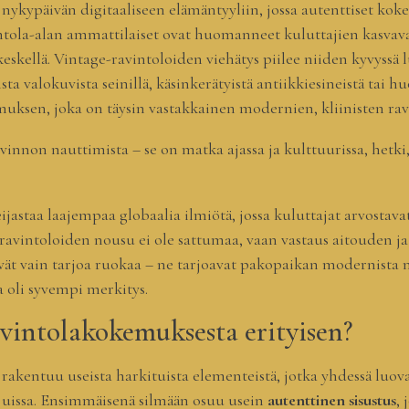
ykypäivän digitaaliseen elämäntyyliin, jossa autenttiset kokem
ntola-alan ammattilaiset ovat huomanneet kuluttajien kasvav
 keskellä. Vintage-ravintoloiden viehätys piilee niiden kyvyssä 
sta valokuvista seinillä, käsinkerätyistä antiikkiesineistä tai h
ksen, joka on täysin vastakkainen modernien, kliinisten rav
vinnon nauttimista – se on matka ajassa ja kulttuurissa, hetki,
jastaa laajempaa globaalia ilmiötä, jossa kuluttajat arvostav
ge-ravintoloiden nousu ei ole sattumaa, vaan vastaus aitouden 
ät vain tarjoa ruokaa – ne tarjoavat pakopaikan modernista m
a oli syvempi merkitys.
vintolakokemuksesta erityisen?
rakentuu useista harkituista elementeistä, jotka yhdessä luo
tjuissa. Ensimmäisenä silmään osuu usein
autenttinen sisustus
,