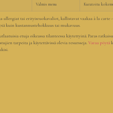
Valmis menu
Kuratoitu kokem
allergiat tai erityisruokavaliot, kallistavat vaakaa à la carte 
ämpiä kuin kustannustehokkuus tai mukavuus.
aatuisia etuja oikeassa tilanteessa käytettyinä. Paras ratkais
stujien tarpeita ja käytettävissä olevia resursseja.
Varaa pöytä
k
kisi.