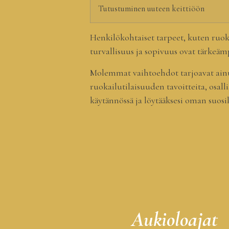
Tutustuminen uuteen keittiöön
Henkilökohtaiset tarpeet, kuten ruoka-
turvallisuus ja sopivuus ovat tärke
Molemmat vaihtoehdot tarjoavat ainutl
ruokailutilaisuuden tavoitteita, osalli
käytännössä ja löytääksesi oman suosik
Aukioloajat