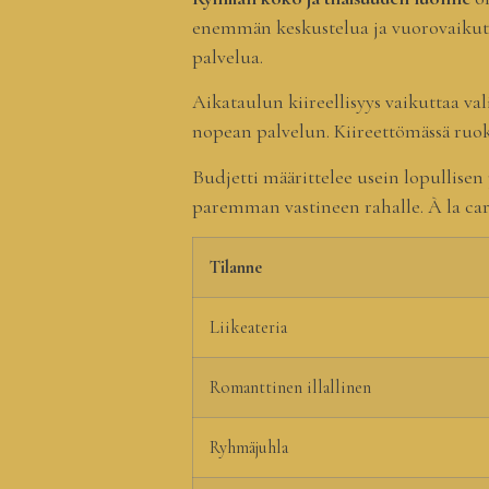
enemmän keskustelua ja vuorovaikutu
palvelua.
Aikataulun kiireellisyys vaikuttaa va
nopean palvelun. Kiireettömässä ruoka
Budjetti määrittelee usein lopullise
paremman vastineen rahalle. À la cart
Tilanne
Liikeateria
Romanttinen illallinen
Ryhmäjuhla