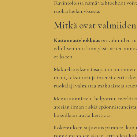
Ravintoloissa nämä vaihtoehdot voivat
ruokailuelämyksestä.
Mitkä ovat valmiide
Kustannustehokkuus
on valmiiden me
edullisemmin kuin yksittäisten annoste
erikseen.
Makuelämyksen tasapaino on toinen k
maut, tekstuurit ja intensiteetti rak
ruokalaji valmistaa makuaisteja seura
Menusuunnittelu helpottuu merkittävä
aterian ilman riskiä epäonnistuneista
kokeillaan uutta keittiötä.
Kokemuksen sujuvuus paranee, kun t
tunnelmaan sen sijaan, että aikaa kul