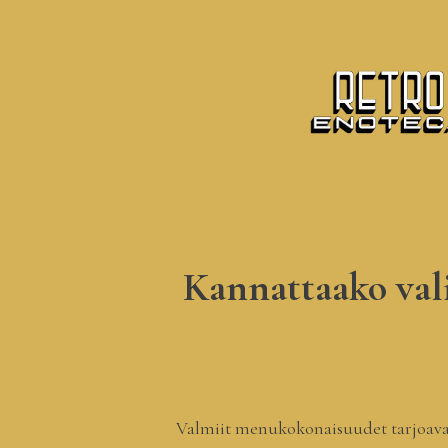
Kannattaako vali
Valmiit menukokonaisuudet tarjoavat 