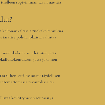
ta itselleen sopivimman tavan nauttia
dut?
a kokonaisvaltaisia ruokakokemuksia
 tarvitse pohtia jokaista valintaa
at menukokonaisuudet siten, että
ruokailukokemuksen, jossa jokainen
 siihen, että he saavat täydellisen
tuntemattomassa ravintolassa tai
istaa keskittymisen seuraan ja