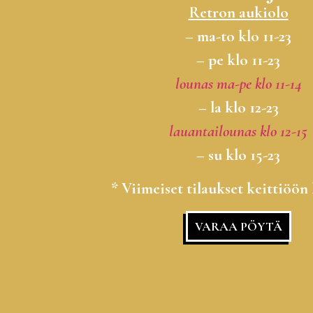
Retron aukiolo
– ma-to klo 11-23
– pe klo 11-23
lounas ma-pe klo 11-14
– la klo 12-23
lauantailounas klo 12-15
– su klo 15-23
* Viimeiset tilaukset keittiöön 
VARAA PÖYTÄ