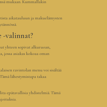
stensä mukaan. Kummallakin
etista aikatauluun ja makuelämysten
tännössä.
 -valinnat?
nut yhteen sopivat alkuruoan,
ta, jossa asiakas kokoaa oman
laisen ravintolan menu voi sisältää
. Tämä lähestymistapa takaa
alita epätavallisia yhdistelmiä. Tämä
ajoituksia.