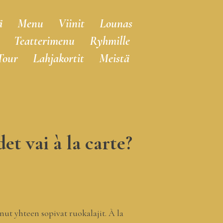
ä
Menu
Viinit
Lounas
Teatterimenu
Ryhmille
Tour
Lahjakortit
Meistä
t vai à la carte?
ut yhteen sopivat ruokalajit. À la