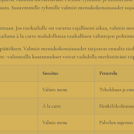
sta. Suuremmille ryhmille valmiit menukokonaisuudet sujuvo
lintaan. Jos ruokailulle on varattu rajallisesti aikaa, valmiit
ilussa à la carte mahdollistaa rauhallisen valintojen pohtimi
n päätöksen. Valmiit menukokonaisuudet tarjoavat ennalta tied
e -valinnoilla kustannukset voivat vaihdella merkittävästi rii
Suositus
Perustelu
Valmis menu
Tehokkuus ja enn
À la carte
Henkilökohtaisuus
Valmis menu
Palvelun sujuvuus