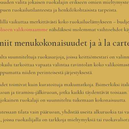
vapauden valita jokaisen ruokalajin erikseen omien mieltymy
puen ruokailutilanteesta ja henkilökohtaisista tarpeista.
illä vaikuttaa merkittävästi koko ruokailuelämykseen – budj
liseen valikoimaamme
nähdäksesi molemmat vaihtoehdot käy
miit menukokonaisuudet ja à la carte
lta suunniteltuja ruokasarjoja, joissa keittiömestari on valin
uokailu tarkoittaa vapaata valintaa ravintolan koko valikoimas
ppumatta niiden perinteisestä järjestyksestä.
t toimivat kuin kuratoituja makumatkoja. Esimerkiksi italia
oan ja tiramisu-jälkiruoan, jotka kaikki täydentävät toisiaan
okainen ruokalaji on suunniteltu tukemaan kokonaisuutta.
lutessaan tilata vain pääruoan, yhdistää useita alkuruokia tai v
in, joissa ruokailijalla on tarkkoja mieltymyksiä tai ruokavalior