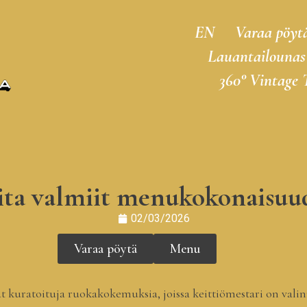
EN
Varaa pöyt
Lauantailounas
360° Vintage 
ta valmiit menukokonaisuude
02/03/2026
Varaa pöytä
Menu
kuratoituja ruokakokemuksia, joissa keittiömestari on valinn