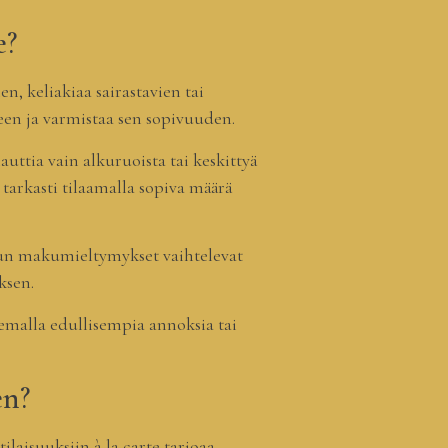
e?
n, keliakiaa sairastavien tai
een ja varmistaa sen sopivuuden.
auttia vain alkuruoista tai keskittyä
tarkasti tilaamalla sopiva määrä
 kun makumieltymykset vaihtelevat
ksen.
tsemalla edullisempia annoksia tai
en?
ilaisuuksiin à la carte tarjoaa