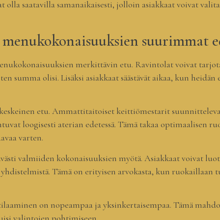
 olla saatavilla samanaikaisesti, jolloin asiakkaat voivat vali
n menukokonaisuuksien suurimmat e
nukokonaisuuksien merkittävin etu. Ravintolat voivat tarjot
n summa olisi. Lisäksi asiakkaat säästävät aikaa, kun heidän ei
eskeinen etu. Ammattitaitoiset keittiömestarit suunnittelev
entuvat loogisesti aterian edetessä. Tämä takaa optimaalisen 
avaa varten.
sti valmiiden kokonaisuuksien myötä. Asiakkaat voivat luottaa
 yhdistelmistä. Tämä on erityisen arvokasta, kun ruokaillaan 
ilaaminen on nopeampaa ja yksinkertaisempaa. Tämä mahdoll
uisi valintojen pohtimiseen.