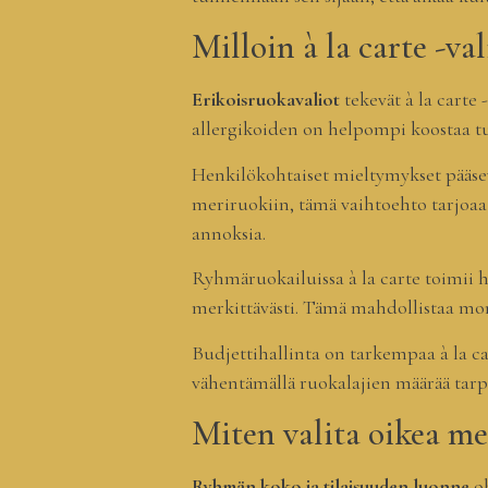
Milloin à la carte -va
Erikoisruokavaliot
tekevät à la carte
allergikoiden on helpompi koostaa tur
Henkilökohtaiset mieltymykset pääsevät
meriruokiin, tämä vaihtoehto tarjoaa 
annoksia.
Ryhmäruokailuissa à la carte toimii 
merkittävästi. Tämä mahdollistaa m
Budjettihallinta on tarkempaa à la car
vähentämällä ruokalajien määrää tar
Miten valita oikea m
Ryhmän koko ja tilaisuuden luonne
oh