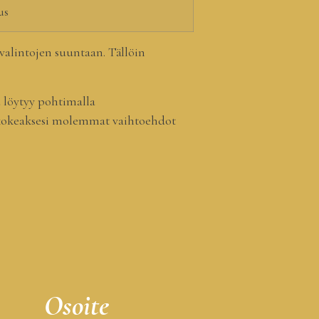
us
-valintojen suuntaan. Tällöin
u löytyy pohtimalla
okeaksesi molemmat vaihtoehdot
Osoite