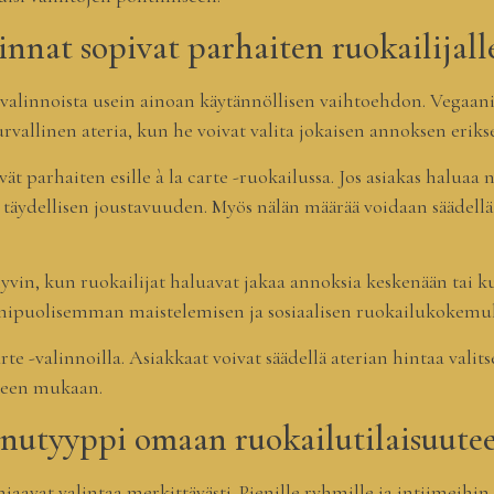
linnat sopivat parhaiten ruokailijall
 -valinnoista usein ainoan käytännöllisen vaihtoehdon. Vegaanie
vallinen ateria, kun he voivat valita jokaisen annoksen eriks
 parhaiten esille à la carte -ruokailussa. Jos asiakas haluaa n
täydellisen joustavuuden. Myös nälän määrää voidaan säädellä 
hyvin, kun ruokailijat haluavat jakaa annoksia keskenään tai
onipuolisemman maistelemisen ja sosiaalisen ruokailukokemu
te -valinnoilla. Asiakkaat voivat säädellä aterian hintaa vali
peen mukaan.
enutyyppi omaan ruokailutilaisuute
jaavat valintaa merkittävästi. Pienille ryhmille ja intiimeihin t