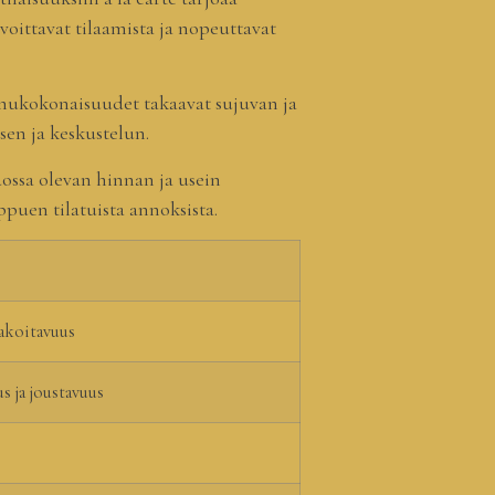
ittavat tilaamista ja nopeuttavat
 menukokonaisuudet takaavat sujuvan ja
sen ja keskustelun.
ossa olevan hinnan ja usein
ppuen tilatuista annoksista.
akoitavuus
 ja joustavuus