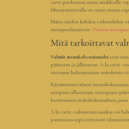
carte puolestaan antaa asiakkaille 
lähestymistavalla on omat etunsa riip
Päätös näiden kahden vaihtoehdon väl
monipuolisuuteen.
Tutustu monipuo
Mitä tarkoittavat val
Valmiit menukokonaisuudet
ovat enna
pääruoan ja jälkiruoan. À la carte -r
ateriansa haluamistaan annoksista rii
Käytännössä valmiit menukokonaisuude
antipasti-alkuruoan, tuorepasta-pääru
harmonisen makukokemuksen, jossa j
À la carte -valinnoissa asiakas voi ha
joustavuus sopii erityisesti tilanteisi