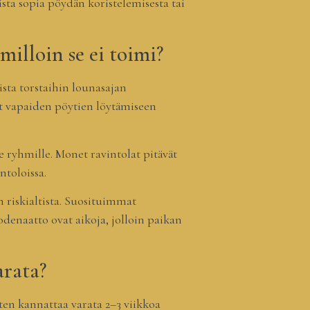
sta sopia pöydän koristelemisesta tai
illoin se ei toimi?
sta torstaihin lounasajan
et vapaiden pöytien löytämiseen
 ryhmille. Monet ravintolat pitävät
ntoloissa.
n riskialtista. Suosituimmat
odenaatto ovat aikoja, jolloin paikan
arata?
rten kannattaa varata 2–3 viikkoa