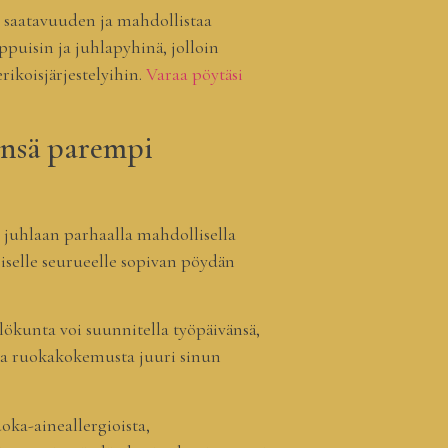
n saatavuuden ja mahdollistaa
ppuisin ja juhlapyhinä, jolloin
rikoisjärjestelyihin.
Varaa pöytäsi
ensä parempi
 juhlaan parhaalla mahdollisella
oiselle seurueelle sopivan pöydän
lökunta voi suunnitella työpäivänsä,
paa ruokakokemusta juuri sinun
oka-aineallergioista,