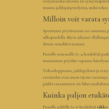
erityisruokavalioista tai syntymäpäiv
muista juhlajärjestelyistä, mikä tekee
Milloin voit varata s
Spontaani pöytävaraus voi onnistua 
ulkopuolella. Myös aikaiset illallisa
ilman ennakkovarausta.
Pienille seurueille (1–4 henkilöä) p
muutaman pöydän vapaana kävelyasiakk
Viikonloppuisin, juhlapyhinä ja erityi
ravintolat ovat usein täysin varattuja
päältä varaaminen on lähes mahdoton
Kuinka paljon etukät
Pienille juhlille (2–6 henkilöä)
viikko