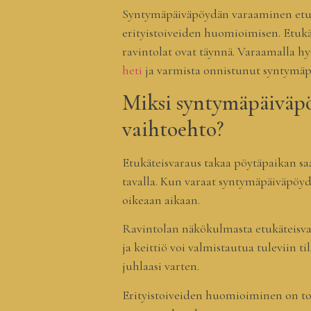
Syntymäpäiväpöydän varaaminen etukät
erityistoiveiden huomioimisen. Etukät
ravintolat ovat täynnä. Varaamalla hy
heti
ja varmista onnistunut syntymäp
Miksi syntymäpäiväp
vaihtoehto?
Etukäteisvaraus takaa pöytäpaikan sa
tavalla. Kun varaat syntymäpäiväpöydä
oikeaan aikaan.
Ravintolan näkökulmasta etukäteisv
ja keittiö voi valmistautua tuleviin
juhlaasi varten.
Erityistoiveiden huomioiminen on toi