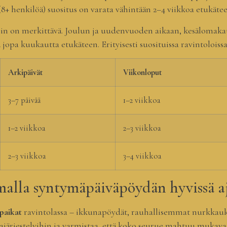
+ henkilöä) suositus on varata vähintään 2–4 viikkoa etukätee
hin on merkittävä. Joulun ja uudenvuoden aikaan, kesälomak
jopa kuukautta etukäteen. Erityisesti suosituissa ravintoloissa
Arkipäivät
Viikonloput
3–7 päivää
1–2 viikkoa
1–2 viikkoa
2–3 viikkoa
2–3 viikkoa
3–4 viikkoa
malla syntymäpäiväpöydän hyvissä a
paikat
ravintolassa – ikkunapöydät, rauhallisemmat nurkkaukse
ajärjestelyihin ja varmistaa, että koko seurue mahtuu mukavas