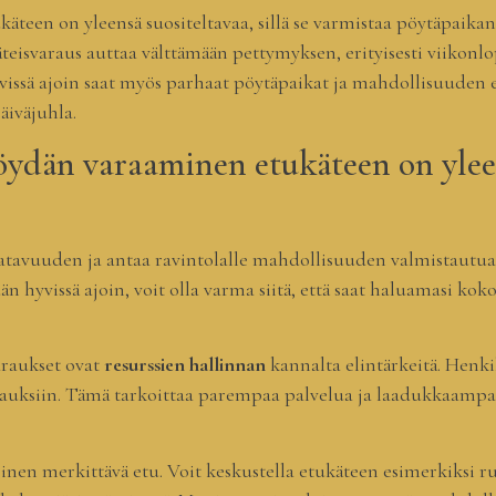
een on yleensä suositeltavaa, sillä se varmistaa pöytäpaika
eisvaraus auttaa välttämään pettymyksen, erityisesti viikonlo
vissä ajoin saat myös parhaat pöytäpaikat ja mahdollisuuden e
äiväjuhla.
öydän varaaminen etukäteen on yle
atavuuden ja antaa ravintolalle mahdollisuuden valmistautua
n hyvissä ajoin, voit olla varma siitä, että saat haluamasi kok
araukset ovat
resurssien hallinnan
kannalta elintärkeitä. Henki
 tilauksiin. Tämä tarkoittaa parempaa palvelua ja laadukkaam
nen merkittävä etu. Voit keskustella etukäteen esimerkiksi ru