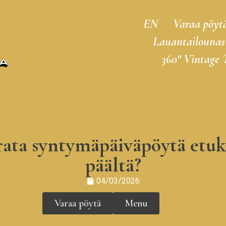
EN
Varaa pöyt
Lauantailounas
360° Vintage 
ata syntymäpäiväpöytä etuk
päältä?
04/03/2026
Varaa pöytä
Menu