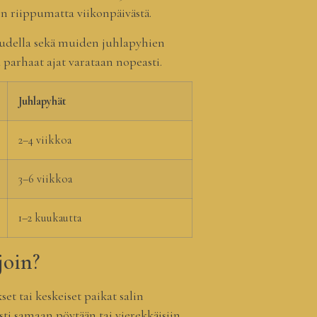
n riippumatta viikonpäivästä.
audella sekä muiden juhlapyhien
 parhaat ajat varataan nopeasti.
Juhlapyhät
2–4 viikkoa
3–6 viikkoa
1–2 kuukautta
join?
t tai keskeiset paikat salin
ti samaan pöytään tai vierekkäisiin