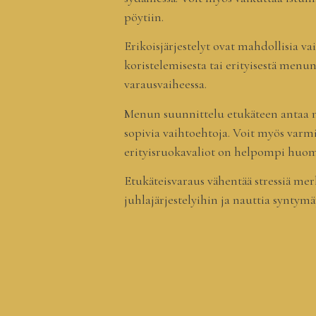
pöytiin.
Erikoisjärjestelyt ovat mahdollisia v
koristelemisesta tai erityisestä menu
varausvaiheessa.
Menun suunnittelu etukäteen antaa ma
sopivia vaihtoehtoja. Voit myös varmi
erityisruokavaliot on helpompi huomio
Etukäteisvaraus vähentää stressiä mer
juhlajärjestelyihin ja nauttia syntymä