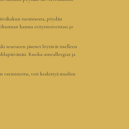
äpäiväkakun tuomisesta, pöydän
ökunnan kanssa erityistoiveistasi jo
i seurueen jäsenet löytävät itselleen
uhlapäivänäsi. Ruoka-aineallergiat ja
an varmistettu, voit keskittyä muihin