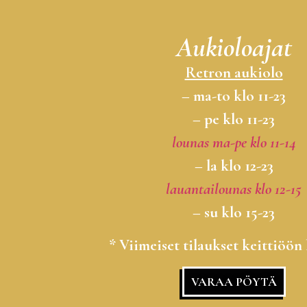
Aukioloajat
Retron aukiolo
– ma-to klo 11-23
– pe klo 11-23
lounas ma-pe klo 11-14
– la klo 12-23
lauantailounas klo 12-15
– su klo 15-23
* Viimeiset tilaukset keittiöön 
VARAA PÖYTÄ