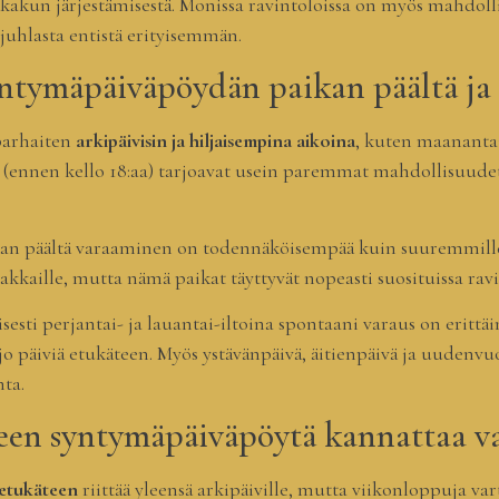
äkakun järjestämisestä. Monissa ravintoloissa on myös mahdolli
 juhlasta entistä erityisemmän.
yntymäpäiväpöydän paikan päältä ja m
parhaiten
arkipäivisin ja hiljaisempina aikoina
, kuten maanantai
jat (ennen kello 18:aa) tarjoavat usein paremmat mahdollisuud
aikan päältä varaaminen on todennäköisempää kuin suuremmille
aille, mutta nämä paikat täyttyvät nopeasti suosituissa ravi
sesti perjantai- ja lauantai-iltoina spontaani varaus on erittäi
 jo päiviä etukäteen. Myös ystävänpäivä, äitienpäivä ja uudenvu
ta.
een syntymäpäiväpöytä kannattaa v
 etukäteen
riittää yleensä arkipäiville, mutta viikonloppuja va