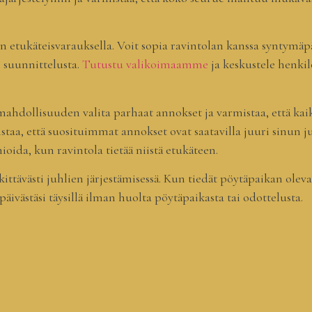
ain etukäteisvarauksella. Voit sopia ravintolan kanssa syntym
n suunnittelusta.
Tutustu valikoimaamme
ja keskustele henkil
hdollisuuden valita parhaat annokset ja varmistaa, että kaikk
staa, että suosituimmat annokset ovat saatavilla juuri sinun j
ida, kun ravintola tietää niistä etukäteen.
kittävästi juhlien järjestämisessä. Kun tiedät pöytäpaikan olev
päivästäsi täysillä ilman huolta pöytäpaikasta tai odottelusta.