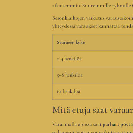
aikaisemmin. Suuremmille ryhmille (8
Sesonkiaikojen vaikutus varausaikoi
yhteydessä varaukset kannattaa tehdä 
Seurueen koko
2–4 henkilöä
5–8 henkilöä
8+ henkilöä
Mitä etuja saat varaa
Varaamalla ajoissa saat
parhaat pöytä
sydämessä. Voit myös vaikuttaa istum