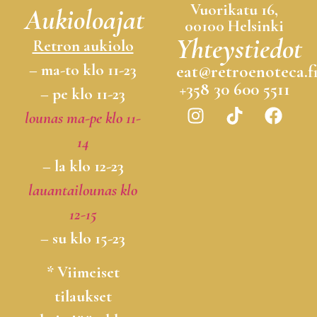
Vuorikatu 16,
Aukioloajat
00100 Helsinki
Yhteystiedot
Retron aukiolo
– ma-to klo 11-23
eat@retroenoteca.f
+358 30 600 5511
– pe klo 11-23
lounas ma-pe klo 11-
14
– la klo 12-23
lauantailounas klo
12-15
– su klo 15-23
* Viimeiset
tilaukset