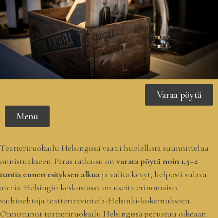
Varaa pöytä
Menu
Teatteriruokailu Helsingissä vaatii huolellista suunnittelua
onnistuakseen. Paras ratkaisu on
varata pöytä noin 1,5–2
tuntia ennen esityksen alkua
ja valita kevyt, helposti sulava
ateria. Helsingin keskustassa on useita erinomaisia
vaihtoehtoja teatteriravintola-Helsinki-kokemukseen.
Onnistunut teatteriruokailu Helsingissä perustuu oikeaan