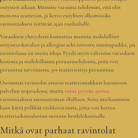
esitysten aikaan. Mainitse varausta tehdessäsi, että olet
menossa teatteriin, ja kerro esityksen alkamisaika
varmistaaksesi riittävän ajan ruokailulle.
Varauksen yhteydessä kannattaa mainita mahdolliset
erityisruokavaliot ja allergiat sekä toivottu istumapaikka, jos
ravintolassa on useita tiloja. Pyydä myös vahvistus varauksen
kestosta ja mahdollisista peruutusehdoista, jotta voit
peruuttaa tarvittaessa, jos teatteriesitys peruuntuu.
Useimmat ravintolat ottavat teatteriasiakkaat huomioon
palvelun nopeudessa, mutta
varaa pöytäsi ajoissa
varmistaaksesi saumattoman illallisen. Soita mieluummin
kuin käytä pelkkää verkkovarausta, jotta voit kertoa
teatteriaikataulustasi suoraan henkilökunnalle.
Mitkä ovat parhaat ravintolat