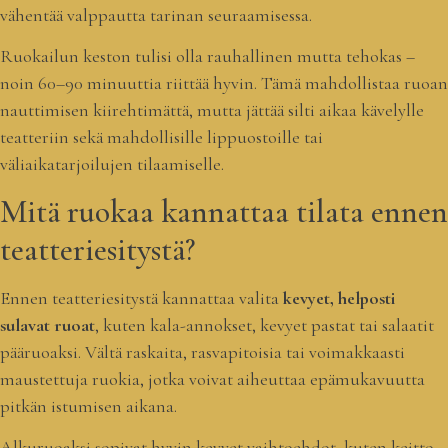
vähentää valppautta tarinan seuraamisessa.
Ruokailun keston tulisi olla rauhallinen mutta tehokas –
noin 60–90 minuuttia riittää hyvin. Tämä mahdollistaa ruoan
nauttimisen kiirehtimättä, mutta jättää silti aikaa kävelylle
teatteriin sekä mahdollisille lippuostoille tai
väliaikatarjoilujen tilaamiselle.
Mitä ruokaa kannattaa tilata ennen
teatteriesitystä?
Ennen teatteriesitystä kannattaa valita
kevyet, helposti
sulavat ruoat
, kuten kala-annokset, kevyet pastat tai salaatit
pääruoaksi. Vältä raskaita, rasvapitoisia tai voimakkaasti
maustettuja ruokia, jotka voivat aiheuttaa epämukavuutta
pitkän istumisen aikana.
Alkuruoaksi sopivat hyvin kevyet vaihtoehdot, kuten keitto,