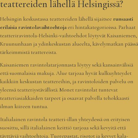
teattereiden lähellä Helsingissä?
Helsingin keskustassa teattereiden lähellä sijaitsee
runsaasti
erilaisia ravintolavaihtoehtoja
eri hintakategorioissa. Parhaat
teatteriravintola-Helsinki-vaihtoehdot löytyvät Kaisaniemen,
Kruununhaan ja ydinkeskustan alueelta, kävelymatkan päässä
tärkeimmistä teattereista.
Kaisaniemen ravintolatarjonnasta löytyy sekä kansainvälisiä
että suomalaisia makuja. Alue tarjoaa hyvät kulkuyhteydet
kaikkiin keskustan teattereihin, ja ravintoloiden palvelu on
yleensä teatteriystävällistä. Monet ravintolat tuntevat
teatteriasiakkaiden tarpeet ja osaavat palvella tehokkaasti
ilman kiireen tuntua.
Italialainen ravintola teatteri-illan yhteydessä on erityisen
suosittu, sillä italialainen keittiö tarjoaa sekä kevyitä että
täyttäviä vaihtoehtoja. Tuorepastat, risotot ja kevyet kala-