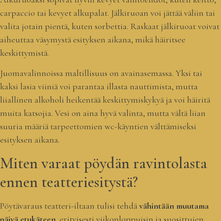
carpaccio tai kevyet alkupalat. Jälkiruoan voi jättää väliin tai
valita jotain pientä, kuten sorbettia. Raskaat jälkiruoat voivat
aiheuttaa väsymystä esityksen aikana, mikä häiritsee
keskittymistä.
Juomavalinnoissa maltillisuus on avainasemassa. Yksi tai
kaksi lasia viiniä voi parantaa illasta nauttimista, mutta
liiallinen alkoholi heikentää keskittymiskykyä ja voi häiritä
muita katsojia. Vesi on aina hyvä valinta, mutta vältä liian
suuria määriä tarpeettomien wc-käyntien välttämiseksi
esityksen aikana.
Miten varaat pöydän ravintolasta
ennen teatteriesitystä?
Pöytävaraus teatteri-iltaan tulisi tehdä
vähintään muutama
päivä etukäteen
, erityisesti viikonloppuisin ja suosittujen