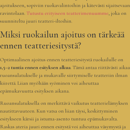
ajoitukseen, sopiviin ruokavalintoihin ja kätevästi sijaitsevaan
ravintolaan.
Tutustu erityiseen teatterimenuumme
, joka on
suunniteltu juuri teatteri-iltoihin.
Miksi ruokailun ajoitus on tärkeää
ennen teatteriesitystä?
Optimaalinen ajoitus ennen teatteriesitystä ruokailulle on
1,5–2 tuntia ennen esityksen alkua
. Tämä antaa riittävästi aikaa
ruoansulatukselle ja mukavalle siirtymiselle teatteriin ilman
kiirettä. Liian myöhään syöminen voi aiheuttaa
epämukavuutta esityksen aikana.
Ruoansulatuksella on merkittävä vaikutus teatterielämyksen
nautittavuuteen. Kun vatsa on liian täysi, keskittyminen
esitykseen kärsii ja istuma-asento tuntuu epämukavalta.
Raskas ateria juuri ennen esitystä voi aiheuttaa väsymystä ja