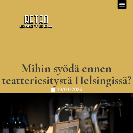
Mihin syödä ennen
teatteriesitystä Helsingissä?
19/01/2026