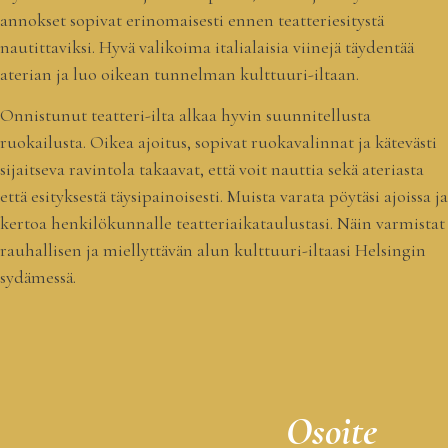
annokset sopivat erinomaisesti ennen teatteriesitystä
nautittaviksi. Hyvä valikoima italialaisia viinejä täydentää
aterian ja luo oikean tunnelman kulttuuri-iltaan.
Onnistunut teatteri-ilta alkaa hyvin suunnitellusta
ruokailusta. Oikea ajoitus, sopivat ruokavalinnat ja kätevästi
sijaitseva ravintola takaavat, että voit nauttia sekä ateriasta
että esityksestä täysipainoisesti. Muista varata pöytäsi ajoissa ja
kertoa henkilökunnalle teatteriaikataulustasi. Näin varmistat
rauhallisen ja miellyttävän alun kulttuuri-iltaasi Helsingin
sydämessä.
Osoite