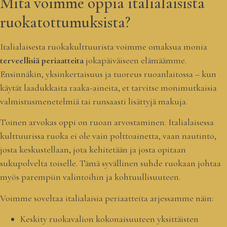
Mitä voimme oppia italialaisista
ruokatottumuksista?
Italialaisesta ruokakulttuurista voimme omaksua monia
terveellisiä periaatteita
jokapäiväiseen elämäämme.
Ensinnäkin, yksinkertaisuus ja tuoreus ruoanlaitossa – kun
käytät laadukkaita raaka-aineita, et tarvitse monimutkaisia
valmistusmenetelmiä tai runsaasti lisättyjä makuja.
Toinen arvokas oppi on ruoan arvostaminen. Italialaisessa
kulttuurissa ruoka ei ole vain polttoainetta, vaan nautinto,
josta keskustellaan, jota kehitetään ja josta opitaan
sukupolvelta toiselle. Tämä syvällinen suhde ruokaan johtaa
myös parempiin valintoihin ja kohtuullisuuteen.
Voimme soveltaa italialaisia periaatteita arjessamme näin:
Keskity ruokavalion kokonaisuuteen yksittäisten