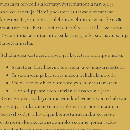
runsaasti terveellisiä kertatyydyttymättömiä rasvoja ja
antioksidantteja. Nämä yhdisteet auttavat alentamaan
kolesterolia, vähentävät tulehdusta elimistössä ja edistävät
sydänterveyttä. Ekstra-neitsytoliiviöljy sisältää lisäksi runsaasti
E-vitamiinia ja muita antioksidantteja, jotka suojaavat soluja
hapettumiselta.
Italialaisessa keittiössä oliiviöljyä käytetään monipuolisesti:
Salaattien kastikkeena tuoreena ja kylmäpuristettuna
Paistamiseen ja kypsentämiseen hellällä lämmöllä
Valmiiden ruokien viimeistelyyn ja maustamiseen
Leivän dippaamiseen aterian alussa voin sijaan
Retro Enotecassa käytämme vain korkealaatuista italialaista
oliiviöljyä, mikä varmistaa annoksiemme aidon maun ja
terveyshyödyt. Oliiviöljyn hienostunut maku korostuu
erityisesti yksinkertaisissa annoksissamme, joissa raaka-
aineiden laadukkaat maut pääsevät oikeuksiinsa.