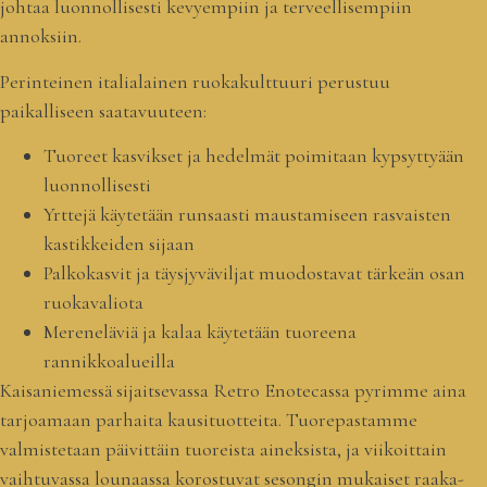
johtaa luonnollisesti kevyempiin ja terveellisempiin
annoksiin.
Perinteinen italialainen ruokakulttuuri perustuu
paikalliseen saatavuuteen:
Tuoreet kasvikset ja hedelmät poimitaan kypsyttyään
luonnollisesti
Yrttejä käytetään runsaasti maustamiseen rasvaisten
kastikkeiden sijaan
Palkokasvit ja täysjyväviljat muodostavat tärkeän osan
ruokavaliota
Mereneläviä ja kalaa käytetään tuoreena
rannikkoalueilla
Kaisaniemessä sijaitsevassa Retro Enotecassa pyrimme aina
tarjoamaan parhaita kausituotteita. Tuorepastamme
valmistetaan päivittäin tuoreista aineksista, ja viikoittain
vaihtuvassa lounaassa korostuvat sesongin mukaiset raaka-