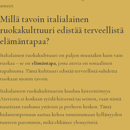
aineet.
Millä tavoin italialainen
ruokakulttuuri edistää terveellistä
elämäntapaa?
Italialainen ruokakulttuuri on paljon muutakin kuin vain
ruokaa – se on
elämäntapa
, jossa ateria on sosiaalinen
tapahtuma. Tämä kulttuuri edistää terveellistä suhdetta
ruokaan monin tavoin.
Italialaiseen ruokakulttuuriin kuuluu kiireettömyys.
Aterioita ei koskaan syödä kiireessä tai seisten, vaan niistä
nautitaan rauhassa ystävien ja perheen kesken. Tämä
hidastempoisuus auttaa kehoa tunnistamaan kylläisyyden
tunteen paremmin, mikä ehkäisee ylensyöntiä.