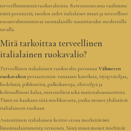
terveellisimmistä ruokavalioista. Retroenotecassa vaalimme
näitä perinteitä, tuoden aidot italialaiset maut ja terveelliset
ruoanvalmistustavat suomalaisille nautittavaksi modernilla
tavalla.
Mitä tarkoittaa terveellinen
italialainen ruokavalio?
Terveellinen italialainen ruokavalio perustuu
Välimeren
ruokavalion
periaatteisiin: runsaasti kasviksia, täysjyväviljaa,
hedelmiä, pähkinöitä, palkokasveja, oliiviöljyä ja
kohtuullisesti kalaa, mereneläviä sekä maitotaloustuotteita.
Tämä on kaukana siitä mielikuvasta, jonka monet yhdistävät
italialaiseen ruokaan.
Autenttinen italialainen keittiö eroaa merkittävästi
länsimaalaistuneista versioista. Siinä missä monet mieltävät