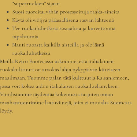
”superruokien” sijaan
Suosi tuoreita, vähän prosessoituja raaka-aineita
Käytä oliiviöljyä pääasiallisena rasvan lähteenä
Tee ruokailuhetkistä sosiaalisia ja kiireettömiä
tapahtumia
Nauti ruoasta kaikilla aisteilla ja ole läsnä
ruokailuhetkessä
Meillä Retro Enotecassa uskomme, että italialainen
ruokakulttuuri on arvokas lahja nykypäivän kiireiseen
maailmaan. Tuomme palan tätä kulttuuria Kaisaniemeen,
jossa voit kokea aidon italialaisen ruokailuelämyksen.
Viinilistamme täydentää kokemusta tarjoten oman
maahantuontimme laatuviinejä, joita ei muualta Suomesta
löydy.