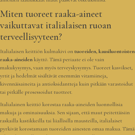
Miten tuoreet raaka-aineet
vaikuttavat italialaisen ruoan
terveellisyyteen?
Italialaisen keittiön kulmakivi on
tuoreiden, kausiluontoisten
raaka-aineiden
käyttö. Tämä periaate ei ole vain
makukysymys, vaan myös terveyskysymys. Tuoreet kasvikset,
yrtit ja hedelmät sisältävät enemmän vitamiineja,
kivennäisaineita ja antioksidantteja kuin pitkään varastoidut
tai pitkälle prosessoidut tuotteet.
Italialainen keittiö korostaa raaka-aineiden luonnollisia
makuja ja ominaisuuksia. Sen sijaan, että maut peitettäisiin
raskailla kastikkeilla tai liiallisilla mausteilla, italialaiset
pyrkivät korostamaan tuoreiden ainesten omaa makua. Tämä