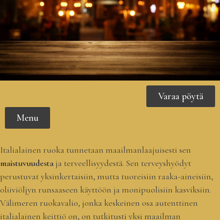
Varaa pöytä
Menu
Italialainen ruoka tunnetaan maailmanlaajuisesti sen
maistuvuudesta
ja terveellisyydestä. Sen terveyshyödyt
perustuvat yksinkertaisiin, mutta tuoreisiin raaka-aineisiin,
oliiviöljyn runsaaseen käyttöön ja monipuolisiin kasviksiin.
Välimeren ruokavalio, jonka keskeinen osa autenttinen
italialainen keittiö on, on tutkitusti yksi maailman