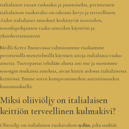
italialaisen ruoan raskaaksi ja juustoiseksi, perinteinen
italialainen ruokavalio on oikeasti kevyt ja terveellinen.
Aidot italialaiset annokset keskittyvät tuoreiden,
sesonkipohjaisten raaka-aineiden käyttöön ja
yksinkertaisuuteen.
Meillä Retro Enotecassa valmistamme ruokamme
perinteisillä menetelmillä käyttäen aitoja italialaisia raaka-
aineita. Tuorepastat tehdään alusta asti itse ja suosimme
sesongin mukaisia aineksia, aivan kuten aidossa italialaisessa
keittiössä. Emme sorru kompromisseihin autenttisuuden
kustannuksella.
Miksi oliiviöljy on italialaisen
keittiön terveellinen kulmakivi?
Oliiviöljy on italialaisen ruokavalion
sydän
, joka sisältää