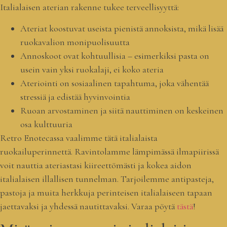
Italialaisen aterian rakenne tukee terveellisyyttä:
Ateriat koostuvat useista pienistä annoksista, mikä lisää
ruokavalion monipuolisuutta
Annoskoot ovat kohtuullisia – esimerkiksi pasta on
usein vain yksi ruokalaji, ei koko ateria
Ateriointi on sosiaalinen tapahtuma, joka vähentää
stressiä ja edistää hyvinvointia
Ruoan arvostaminen ja siitä nauttiminen on keskeinen
osa kulttuuria
Retro Enotecassa vaalimme tätä italialaista
ruokailuperinnettä. Ravintolamme lämpimässä ilmapiirissä
voit nauttia ateriastasi kiireettömästi ja kokea aidon
italialaisen illallisen tunnelman. Tarjoilemme antipasteja,
pastoja ja muita herkkuja perinteisen italialaiseen tapaan
jaettavaksi ja yhdessä nautittavaksi. Varaa pöytä
tästä
!