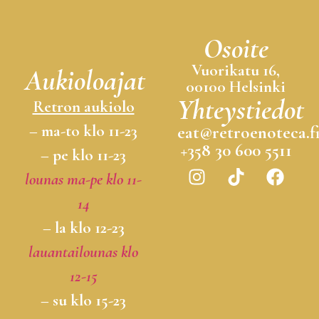
Osoite
Vuorikatu 16,
Aukioloajat
00100 Helsinki
Yhteystiedot
Retron aukiolo
– ma-to klo 11-23
eat@retroenoteca.f
+358 30 600 5511
– pe klo 11-23
lounas ma-pe klo 11-
14
– la klo 12-23
lauantailounas klo
12-15
– su klo 15-23