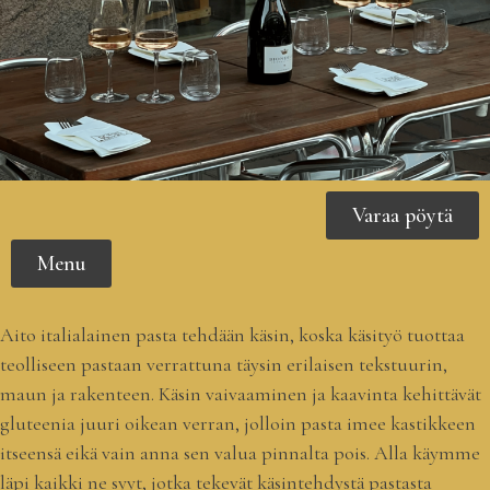
Varaa pöytä
Menu
Aito italialainen pasta tehdään käsin, koska käsityö tuottaa
teolliseen pastaan verrattuna täysin erilaisen tekstuurin,
maun ja rakenteen. Käsin vaivaaminen ja kaavinta kehittävät
gluteenia juuri oikean verran, jolloin pasta imee kastikkeen
itseensä eikä vain anna sen valua pinnalta pois. Alla käymme
läpi kaikki ne syyt, jotka tekevät käsintehdystä pastasta