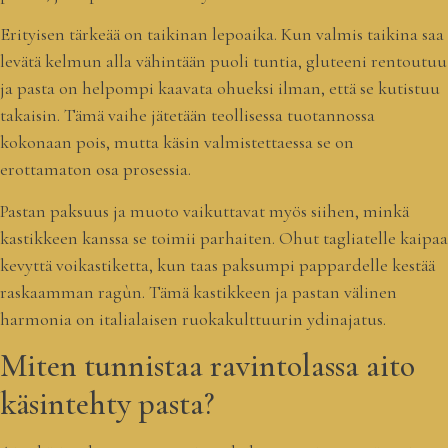
Erityisen tärkeää on taikinan lepoaika. Kun valmis taikina saa
levätä kelmun alla vähintään puoli tuntia, gluteeni rentoutuu
ja pasta on helpompi kaavata ohueksi ilman, että se kutistuu
takaisin. Tämä vaihe jätetään teollisessa tuotannossa
kokonaan pois, mutta käsin valmistettaessa se on
erottamaton osa prosessia.
Pastan paksuus ja muoto vaikuttavat myös siihen, minkä
kastikkeen kanssa se toimii parhaiten. Ohut tagliatelle kaipaa
kevyttä voikastiketta, kun taas paksumpi pappardelle kestää
raskaamman ragùn. Tämä kastikkeen ja pastan välinen
harmonia on italialaisen ruokakulttuurin ydinajatus.
Miten tunnistaa ravintolassa aito
käsintehty pasta?