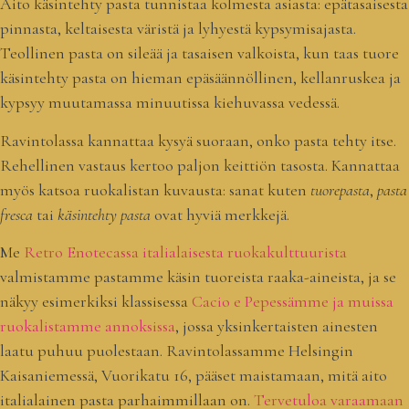
Aito käsintehty pasta tunnistaa kolmesta asiasta: epätasaisesta
pinnasta, keltaisesta väristä ja lyhyestä kypsymisajasta.
Teollinen pasta on sileää ja tasaisen valkoista, kun taas tuore
käsintehty pasta on hieman epäsäännöllinen, kellanruskea ja
kypsyy muutamassa minuutissa kiehuvassa vedessä.
Ravintolassa kannattaa kysyä suoraan, onko pasta tehty itse.
Rehellinen vastaus kertoo paljon keittiön tasosta. Kannattaa
myös katsoa ruokalistan kuvausta: sanat kuten
tuorepasta
,
pasta
fresca
tai
käsintehty pasta
ovat hyviä merkkejä.
Me
Retro Enotecassa italialaisesta ruokakulttuurista
valmistamme pastamme käsin tuoreista raaka-aineista, ja se
näkyy esimerkiksi klassisessa
Cacio e Pepessämme ja muissa
ruokalistamme annoksissa
, jossa yksinkertaisten ainesten
laatu puhuu puolestaan. Ravintolassamme Helsingin
Kaisaniemessä, Vuorikatu 16, pääset maistamaan, mitä aito
italialainen pasta parhaimmillaan on.
Tervetuloa varaamaan