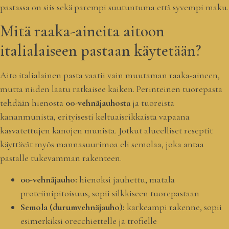
pastassa on siis sekä parempi suutuntuma että syvempi maku.
Mitä raaka-aineita aitoon
italialaiseen pastaan käytetään?
Aito italialainen pasta vaatii vain muutaman raaka-aineen,
mutta niiden laatu ratkaisee kaiken. Perinteinen tuorepasta
tehdään hienosta
00-vehnäjauhosta
ja tuoreista
kananmunista, erityisesti keltuaisrikkaista vapaana
kasvatettujen kanojen munista. Jotkut alueelliset reseptit
käyttävät myös mannasuurimoa eli semolaa, joka antaa
pastalle tukevamman rakenteen.
00-vehnäjauho:
hienoksi jauhettu, matala
proteiinipitoisuus, sopii silkkiseen tuorepastaan
Semola (durumvehnäjauho):
karkeampi rakenne, sopii
esimerkiksi orecchiettelle ja trofielle