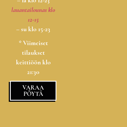
– la klo 12-23
lauantailounas klo
12-15
– su klo 15-23
* Viimeiset
tilaukset
keittiöön klo
21:30
VARAA
PÖYTÄ