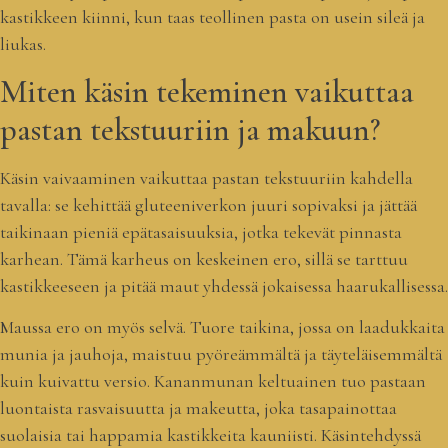
kastikkeen kiinni, kun taas teollinen pasta on usein sileä ja
liukas.
Miten käsin tekeminen vaikuttaa
pastan tekstuuriin ja makuun?
Käsin vaivaaminen vaikuttaa pastan tekstuuriin kahdella
tavalla: se kehittää gluteeniverkon juuri sopivaksi ja jättää
taikinaan pieniä epätasaisuuksia, jotka tekevät pinnasta
karhean. Tämä karheus on keskeinen ero, sillä se tarttuu
kastikkeeseen ja pitää maut yhdessä jokaisessa haarukallisessa.
Maussa ero on myös selvä. Tuore taikina, jossa on laadukkaita
munia ja jauhoja, maistuu pyöreämmältä ja täyteläisemmältä
kuin kuivattu versio. Kananmunan keltuainen tuo pastaan
luontaista rasvaisuutta ja makeutta, joka tasapainottaa
suolaisia tai happamia kastikkeita kauniisti. Käsintehdyssä