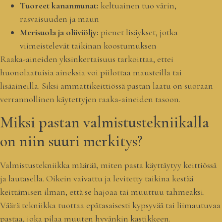
Tuoreet kananmunat:
keltuainen tuo värin,
rasvaisuuden ja maun
Merisuola ja oliiviöljy:
pienet lisäykset, jotka
viimeistelevät taikinan koostumuksen
Raaka-aineiden yksinkertaisuus tarkoittaa, ettei
huonolaatuisia aineksia voi piilottaa mausteilla tai
lisäaineilla. Siksi ammattikeittiössä pastan laatu on suoraan
verrannollinen käytettyjen raaka-aineiden tasoon.
Miksi pastan valmistustekniikalla
on niin suuri merkitys?
Valmistustekniikka määrää, miten pasta käyttäytyy keittiössä
ja lautasella. Oikein vaivattu ja levitetty taikina kestää
keittämisen ilman, että se hajoaa tai muuttuu tahmeaksi.
Väärä tekniikka tuottaa epätasaisesti kypsyvää tai liimautuvaa
pastaa, joka pilaa muuten hyvänkin kastikkeen.