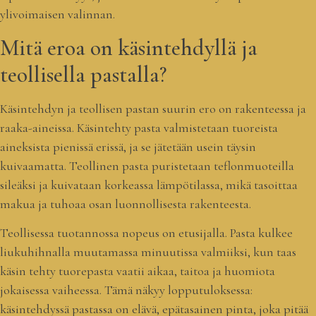
ylivoimaisen valinnan.
Mitä eroa on käsintehdyllä ja
teollisella pastalla?
Käsintehdyn ja teollisen pastan suurin ero on rakenteessa ja
raaka-aineissa. Käsintehty pasta valmistetaan tuoreista
aineksista pienissä erissä, ja se jätetään usein täysin
kuivaamatta. Teollinen pasta puristetaan teflonmuoteilla
sileäksi ja kuivataan korkeassa lämpötilassa, mikä tasoittaa
makua ja tuhoaa osan luonnollisesta rakenteesta.
Teollisessa tuotannossa nopeus on etusijalla. Pasta kulkee
liukuhihnalla muutamassa minuutissa valmiiksi, kun taas
käsin tehty tuorepasta vaatii aikaa, taitoa ja huomiota
jokaisessa vaiheessa. Tämä näkyy lopputuloksessa:
käsintehdyssä pastassa on elävä, epätasainen pinta, joka pitää