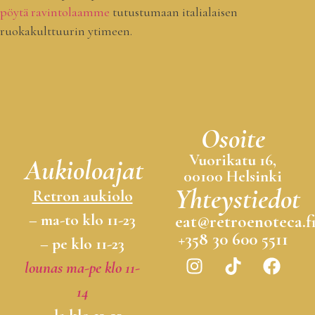
pöytä ravintolaamme
tutustumaan italialaisen
ruokakulttuurin ytimeen.
Osoite
Vuorikatu 16,
Aukioloajat
00100 Helsinki
Yhteystiedot
Retron aukiolo
– ma-to klo 11-23
eat@retroenoteca.f
+358 30 600 5511
– pe klo 11-23
lounas ma-pe klo 11-
14