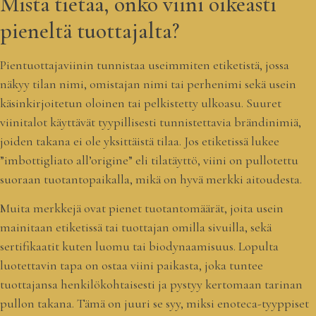
Mistä tietää, onko viini oikeasti
pieneltä tuottajalta?
Pientuottajaviinin tunnistaa useimmiten etiketistä, jossa
näkyy tilan nimi, omistajan nimi tai perhenimi sekä usein
käsinkirjoitetun oloinen tai pelkistetty ulkoasu. Suuret
viinitalot käyttävät tyypillisesti tunnistettavia brändinimiä,
joiden takana ei ole yksittäistä tilaa. Jos etiketissä lukee
”imbottigliato all’origine” eli tilatäyttö, viini on pullotettu
suoraan tuotantopaikalla, mikä on hyvä merkki aitoudesta.
Muita merkkejä ovat pienet tuotantomäärät, joita usein
mainitaan etiketissä tai tuottajan omilla sivuilla, sekä
sertifikaatit kuten luomu tai biodynaamisuus. Lopulta
luotettavin tapa on ostaa viini paikasta, joka tuntee
tuottajansa henkilökohtaisesti ja pystyy kertomaan tarinan
pullon takana. Tämä on juuri se syy, miksi enoteca-tyyppiset