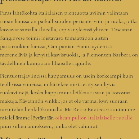
Paras lähtökohta italialaisen pientuottajaviinin valintaan
ruoan kanssa on paikallisuuden periaate: viini ja ruoka, jotka
kasvavat samalla alueella, sopivat yleensä yhteen. Toscanan
Sangiovese toimii loistavasti tomaattipohjaisten
pastaruokien kanssa, Campanian Fiano täydentää
mereneläviä ja kevyitä kasvisruokia, ja Piemonten Barbera on
täydellinen kumppani lihaisille ragùille.
Pientuottajaviineissä happamuus on usein korkeampi kuin
teollisissa viineissä, mikä tekee niistä erityisen hyviä
ruokaviinejä, koska happamuus leikkaa rasvan ja korostaa
makuja. Käytännön vinkki: jos et ole varma, kysy suoraan
ravintolan henkilökunnalta. Me Retro Enotecassa autamme
mielellämme löytämään
oikean pullon italialaiselle ruoalle
juuri siihen annokseen, jonka olet valinnut.