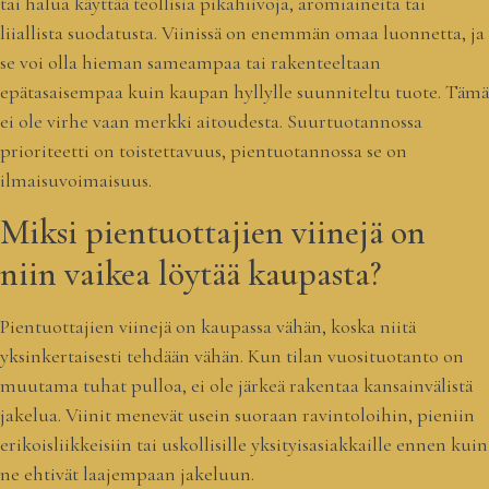
tai halua käyttää teollisia pikahiivoja, aromiaineita tai
liiallista suodatusta. Viinissä on enemmän omaa luonnetta, ja
se voi olla hieman sameampaa tai rakenteeltaan
epätasaisempaa kuin kaupan hyllylle suunniteltu tuote. Tämä
ei ole virhe vaan merkki aitoudesta. Suurtuotannossa
prioriteetti on toistettavuus, pientuotannossa se on
ilmaisuvoimaisuus.
Miksi pientuottajien viinejä on
niin vaikea löytää kaupasta?
Pientuottajien viinejä on kaupassa vähän, koska niitä
yksinkertaisesti tehdään vähän. Kun tilan vuosituotanto on
muutama tuhat pulloa, ei ole järkeä rakentaa kansainvälistä
jakelua. Viinit menevät usein suoraan ravintoloihin, pieniin
erikoisliikkeisiin tai uskollisille yksityisasiakkaille ennen kuin
ne ehtivät laajempaan jakeluun.