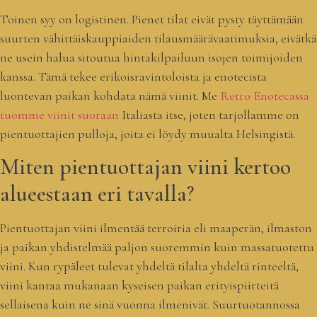
Toinen syy on logistinen. Pienet tilat eivät pysty täyttämään
suurten vähittäiskauppiaiden tilausmäärävaatimuksia, eivätkä
ne usein halua sitoutua hintakilpailuun isojen toimijoiden
kanssa. Tämä tekee erikoisravintoloista ja enotecista
luontevan paikan kohdata nämä viinit. Me
Retro Enotecassa
tuomme viinit suoraan
Italiasta itse, joten tarjollamme on
pientuottajien pulloja, joita ei löydy muualta Helsingistä.
Miten pientuottajan viini kertoo
alueestaan eri tavalla?
Pientuottajan viini ilmentää terroiria eli maaperän, ilmaston
ja paikan yhdistelmää paljon suoremmin kuin massatuotettu
viini. Kun rypäleet tulevat yhdeltä tilalta yhdeltä rinteeltä,
viini kantaa mukanaan kyseisen paikan erityispiirteitä
sellaisena kuin ne sinä vuonna ilmenivät. Suurtuotannossa