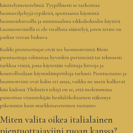
käsittelymenetelmiä. Tyypillisesti se tarkoittaa
luomuviljeltyjä rypäleitä, spontaania käymistä
luonnonhiivoilla ja minimaalista rikkidioksidin käyttöä.
Luonnonviinillä ei ole virallista sääntelyä, joten termi on
jonkin verran liukuva.
Kaikki pientuottajat eivät tee luonnonviiniä. Moni
pientuottaja valmistaa hyvinkin perinteistä tai teknisesti
tarkkaa viiniä, jossa käytetään valittuja hiivoja ja
kontrolloidaan käymislämpötiloja tarkasti. Pientuotanto ja
luonnonviini ovat kaksi eri asiaa, vaikka ne usein kulkevat
käsi kädessä. Yhdistävä tekijä on se, että molemmissa
painottuu viinintekijän henkilökohtainen näkemys
pikemmin kuin markkinavetoinen tuotanto.
Miten valita oikea italialainen
pientuottajaviini ruoan kanssa?