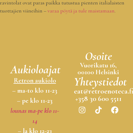
ravintolat ovat paras paikka tutustua pienten italialaisten
tuottajien viineihin –
varaa pöytä ja tule maistamaan
.
Osoite
Vuorikatu 16,
Aukioloajat
00100 Helsinki
Yhteystiedot
Retron aukiolo
– ma-to klo 11-23
eat@retroenoteca.f
+358 30 600 5511
– pe klo 11-23
lounas ma-pe klo 11-
14
– la klo 12-23