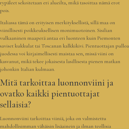
rypäleet sekoitetaan eri alueilta, mikä tasoittaa nämä erot
pois.
Italiassa tämä on erityisen merkityksellistä, sillä maa on
viinillisesti poikkeuksellisen monimuotoinen. Sisilian
vulkaaninen maaperä antaa eri luonteen kuin Piemonten
saviset kukkulat tai Toscanan kalkkikivi. Pientuottajan pulloa
juodessa voi kirjaimellisesti maistaa sen, missä viini on
kasvanut, mikä tekee jokaisesta lasillisesta pienen matkan
johonkin Italian kulmaan.
Mitä tarkoittaa luonnonviini ja
ovatko kaikki pientuottajat
sellaisia?
Luonnonviini tarkoittaa viiniä, joka on valmistettu
mahdollisimman vähäisin lisäainein ja ilman teollisia