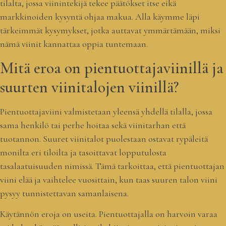
tilalta, jossa viinintekijä tekee päätökset itse eikä
markkinoiden kysyntä ohjaa makua. Alla käymme läpi
tärkeimmät kysymykset, jotka auttavat ymmärtämään, miksi
nämä viinit kannattaa oppia tuntemaan.
Mitä eroa on pientuottajaviinillä ja
suurten viinitalojen viinillä?
Pientuottajaviini valmistetaan yleensä yhdellä tilalla, jossa
sama henkilö tai perhe hoitaa sekä viinitarhan että
tuotannon. Suuret viinitalot puolestaan ostavat rypäleitä
monilta eri tiloilta ja tasoittavat lopputulosta
tasalaatuisuuden nimissä. Tämä tarkoittaa, että pientuottajan
viini elää ja vaihtelee vuosittain, kun taas suuren talon viini
pysyy tunnistettavan samanlaisena.
Käytännön eroja on useita. Pientuottajalla on harvoin varaa