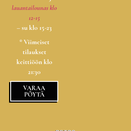
lauantailounas klo
12-15
– su klo 15-23
* Viimeiset
tilaukset
keittiöön klo
21:30
VARAA
PÖYTÄ