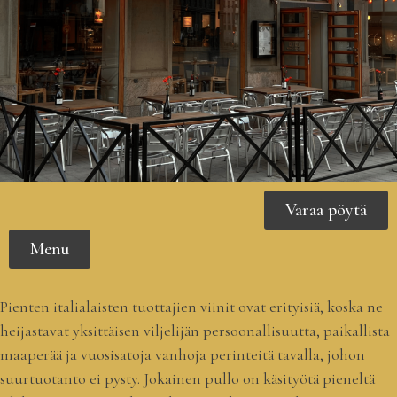
Varaa pöytä
Menu
Pienten italialaisten tuottajien viinit ovat erityisiä, koska ne
heijastavat yksittäisen viljelijän persoonallisuutta, paikallista
maaperää ja vuosisatoja vanhoja perinteitä tavalla, johon
suurtuotanto ei pysty. Jokainen pullo on käsityötä pieneltä