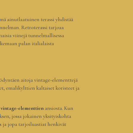
mä ainutlaatuinen terassi yhdistää
unnelman. Retroterassi tarjoaa
inaisia viinejä tunnelmallisessa
kemaan palan italialaista
ödyntäen aitoja vintage-elementtejä
t, emalikylttien kaltaiset koristeet ja
 vintage-elementtien
ansiosta. Kun
ksen, jossa jokainen yksityiskohta
s ja jopa tarjoiluastiat henkivät