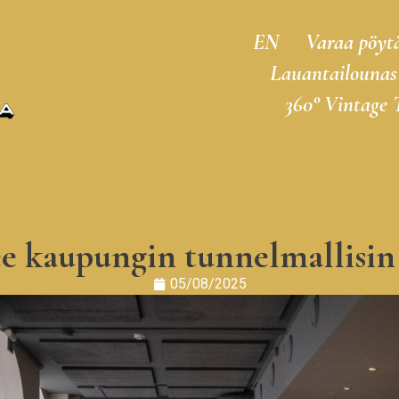
EN
Varaa pöyt
Lauantailounas
360° Vintage 
see kaupungin tunnelmallisin 
05/08/2025