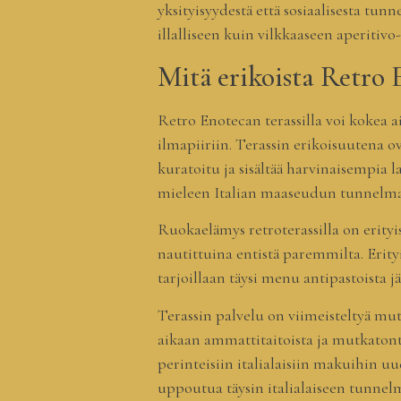
yksityisyydestä että sosiaalisesta tu
illalliseen kuin vilkkaaseen aperitivo
Mitä erikoista Retro E
Retro Enotecan terassilla voi kokea 
ilmapiiriin. Terassin erikoisuutena o
kuratoitu ja sisältää harvinaisempia 
mieleen Italian maaseudun tunnelm
Ruokaelämys retroterassilla on erityi
nautittuina entistä paremmilta. Erity
tarjoillaan täysi menu antipastoista 
Terassin palvelu on viimeisteltyä mut
aikaan ammattitaitoista ja mutkatont
perinteisiin italialaisiin makuihin uu
uppoutua täysin italialaiseen tunnel