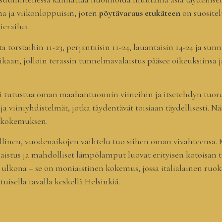
ina ja viikonloppuisin, joten
pöytävaraus etukäteen
on suositel
ierailua.
a torstaihin 11-23, perjantaisin 11-24, lauantaisin 14-24 ja su
ikaan, jolloin terassin tunnelmavalaistus pääsee oikeuksiinsa j
esti tutustua oman maahantuonnin viineihin ja itsetehdyn tu
a viiniyhdistelmät, jotka täydentävät toisiaan täydellisesti. Nä
 kokemuksen.
linen, vuodenaikojen vaihtelu tuo siihen oman vivahteensa. Ke
alaistus ja mahdolliset lämpölamput luovat erityisen kotoisan
 ulkona – se on moniaistinen kokemus, jossa italialainen ruoka
sella tavalla keskellä Helsinkiä.