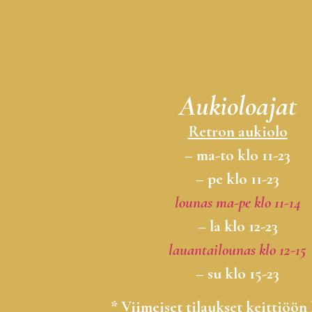
Aukioloajat
Retron aukiolo
– ma-to klo 11-23
– pe klo 11-23
lounas ma-pe klo 11-14
– la klo 12-23
lauantailounas klo 12-15
– su klo 15-23
* Viimeiset tilaukset keittiöön 