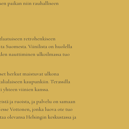
isen paikan niin rauhalliseen
utlaatuiseen retrohenkiseen
lta Suomesta. Viinilista on huolella
oiden nauttiminen ulkoilmassa tuo
aiset herkut maistuvat ulkona
alialaiseen kaupunkiin. Terassilla
i yhteen viinien kanssa.
istä ja ruoista, ja palvelu on samaan
Jesse Vottonen, jonka luova ote tuo
htaa olevansa Helsingin keskustassa ja