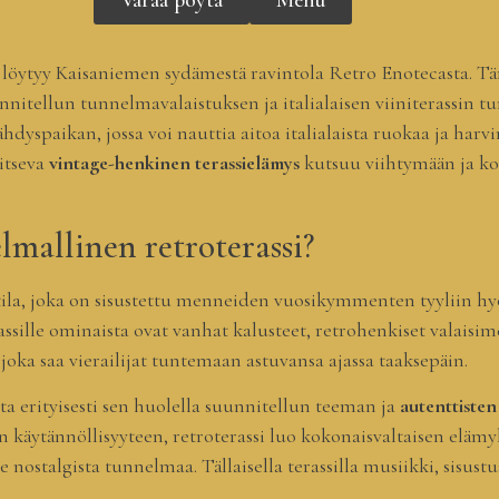
Varaa pöytä
Menu
i löytyy Kaisaniemen sydämestä ravintola Retro Enotecasta. Tä
nnitellun tunnelmavalaistuksen ja italialaisen viiniterassin t
ähdyspaikan, jossa voi nauttia aitoa italialaista ruokaa ja harv
itseva
vintage-henkinen terassielämys
kutsuu viihtymään ja ko
lmallinen retroterassi?
ila, joka on sisustettu menneiden vuosikymmenten tyyliin hy
assille ominaista ovat vanhat kalusteet, retrohenkiset valaisime
ka saa vierailijat tuntemaan astuvansa ajassa taaksepäin.
ista erityisesti sen huolella suunnitellun teeman ja
autenttisten
ain käytännöllisyyteen, retroterassi luo kokonaisvaltaisen elämy
 nostalgista tunnelmaa. Tällaisella terassilla musiikki, sisustu