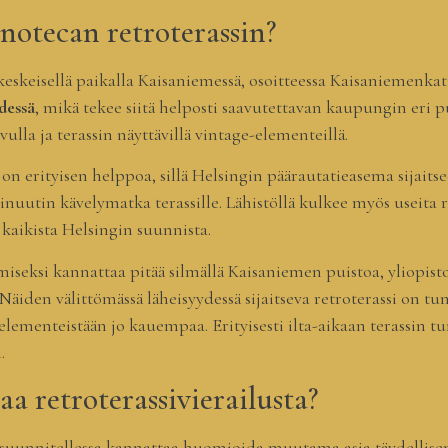
notecan retroterassin?
keskeisellä paikalla Kaisaniemessä, osoitteessa Kaisaniemenkatu.
dessä
, mikä tekee siitä helposti saavutettavan kaupungin eri p
ulla ja terassin näyttävillä vintage-elementeillä.
 on erityisen helppoa, sillä Helsingin päärautatieasema sijait
tin kävelymatka terassille. Lähistöllä kulkee myös useita ra
 kaikista Helsingin suunnista.
eksi kannattaa pitää silmällä Kaisaniemen puistoa, yliopiston
Näiden välittömässä läheisyydessä sijaitseva retroterassi on tu
lementeistään jo kauempaa. Erityisesti ilta-aikaan terassin t
.
a retroterassivierailusta?
a suunnitellessa kannattaa huomioida muutama asia täydellis