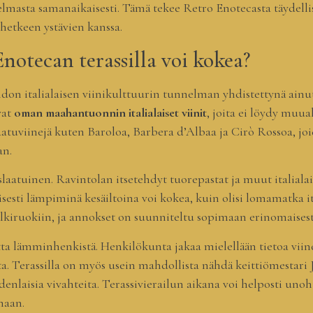
nnelmasta samanaikaisesti. Tämä tekee Retro Enotecasta täydell
-hetkeen ystävien kanssa.
notecan terassilla voi kokea?
aidon italialaisen viinikulttuurin tunnelman yhdistettynä ain
vat
oman maahantuonnin italialaiset viinit
, joita ei löydy muua
laatuviinejä kuten Baroloa, Barbera d’Albaa ja Cirò Rossoa, j
an.
slaatuinen. Ravintolan itsetehdyt tuorepastat ja muut italial
isesti lämpiminä kesäiltoina voi kokea, kuin olisi lomamatka it
jälkiruokiin, ja annokset on suunniteltu sopimaan erinomaisest
ta lämminhenkistä. Henkilökunta jakaa mielellään tietoa viine
a. Terassilla on myös usein mahdollista nähdä keittiömestari 
denlaisia vivahteita. Terassivierailun aikana voi helposti uno
maan.