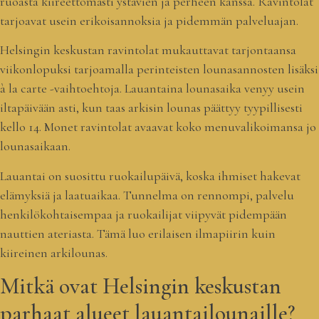
ruoasta kiireettömästi ystävien ja perheen kanssa. Ravintolat
tarjoavat usein erikoisannoksia ja pidemmän palveluajan.
Helsingin keskustan ravintolat mukauttavat tarjontaansa
viikonlopuksi tarjoamalla perinteisten lounasannosten lisäksi
à la carte -vaihtoehtoja. Lauantaina lounasaika venyy usein
iltapäivään asti, kun taas arkisin lounas päättyy tyypillisesti
kello 14. Monet ravintolat avaavat koko menuvalikoimansa jo
lounasaikaan.
Lauantai on suosittu ruokailupäivä, koska ihmiset hakevat
elämyksiä ja laatuaikaa. Tunnelma on rennompi, palvelu
henkilökohtaisempaa ja ruokailijat viipyvät pidempään
nauttien ateriasta. Tämä luo erilaisen ilmapiirin kuin
kiireinen arkilounas.
Mitkä ovat Helsingin keskustan
parhaat alueet lauantailounaille?