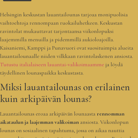
Helsingin keskustan lauantailounas tarjoaa monipuolisia
vaihtoehtoja rennompaan ruokailuhetkeen. Keskustan
ravintolat mukauttavat tarjontaansa viikonlopuksi
laajemmilla menuilla ja pidemmillä aukioloajoilla.
Kaisaniemi, Kamppi ja Punavuori ovat suosituimpia alueita
lauantailounaalle niiden vilkkaan ravintolaskenen ansiosta.
Tutustu italialaiseen lauantai-valikoimaamme
ja löydä
täydellinen lounaspaikka keskustasta.
Miksi lauantailounas on erilainen
kuin arkipäivän lounas?
Lauantailounas eroaa arkipäivän lounaasta
rennomman
aikataulun ja laajemman valikoiman
ansiosta. Viikonlopun
lounas on sosiaalinen tapahtuma, jossa on aikaa nauttia