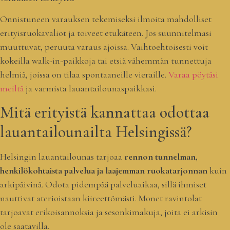
Onnistuneen varauksen tekemiseksi ilmoita mahdolliset
erityisruokavaliot ja toiveet etukäteen. Jos suunnitelmasi
muuttuvat, peruuta varaus ajoissa. Vaihtoehtoisesti voit
kokeilla walk-in-paikkoja tai etsiä vähemmän tunnettuja
helmiä, joissa on tilaa spontaaneille vieraille.
Varaa pöytäsi
meiltä
ja varmista lauantailounaspaikkasi.
Mitä erityistä kannattaa odottaa
lauantailounailta Helsingissä?
Helsingin lauantailounas tarjoaa
rennon tunnelman,
henkilökohtaista palvelua ja laajemman ruokatarjonnan
kuin
arkipäivinä. Odota pidempää palveluaikaa, sillä ihmiset
nauttivat aterioistaan kiireettömästi. Monet ravintolat
tarjoavat erikoisannoksia ja sesonkimakuja, joita ei arkisin
ole saatavilla.