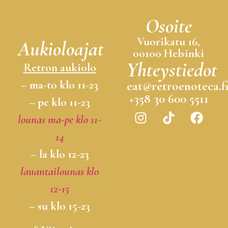
Osoite
Vuorikatu 16,
Aukioloajat
00100 Helsinki
Yhteystiedot
Retron aukiolo
– ma-to klo 11-23
eat@retroenoteca.f
+358 30 600 5511
– pe klo 11-23
lounas ma-pe klo 11-
14
– la klo 12-23
lauantailounas klo
12-15
– su klo 15-23