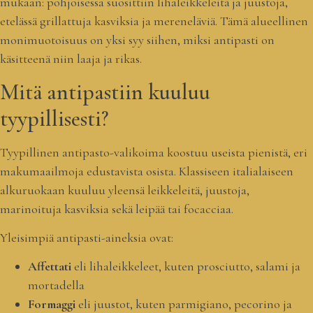
mukaan: pohjoisessa suosittiin lihaleikkeleitä ja juustoja,
etelässä grillattuja kasviksia ja mereneläviä. Tämä alueellinen
monimuotoisuus on yksi syy siihen, miksi antipasti on
käsitteenä niin laaja ja rikas.
Mitä antipastiin kuuluu
tyypillisesti?
Tyypillinen antipasto-valikoima koostuu useista pienistä, eri
makumaailmoja edustavista osista. Klassiseen italialaiseen
alkuruokaan kuuluu yleensä leikkeleitä, juustoja,
marinoituja kasviksia sekä leipää tai focacciaa.
Yleisimpiä antipasti-aineksia ovat:
Affettati
eli lihaleikkeleet, kuten prosciutto, salami ja
mortadella
Formaggi
eli juustot, kuten parmigiano, pecorino ja