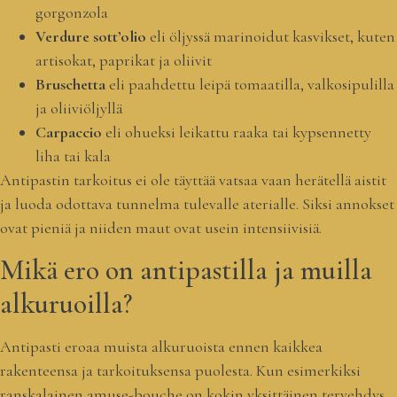
gorgonzola
Verdure sott’olio
eli öljyssä marinoidut kasvikset, kuten
artisokat, paprikat ja oliivit
Bruschetta
eli paahdettu leipä tomaatilla, valkosipulilla
ja oliiviöljyllä
Carpaccio
eli ohueksi leikattu raaka tai kypsennetty
liha tai kala
Antipastin tarkoitus ei ole täyttää vatsaa vaan herätellä aistit
ja luoda odottava tunnelma tulevalle aterialle. Siksi annokset
ovat pieniä ja niiden maut ovat usein intensiivisiä.
Mikä ero on antipastilla ja muilla
alkuruoilla?
Antipasti eroaa muista alkuruoista ennen kaikkea
rakenteensa ja tarkoituksensa puolesta. Kun esimerkiksi
ranskalainen amuse-bouche on kokin yksittäinen tervehdys