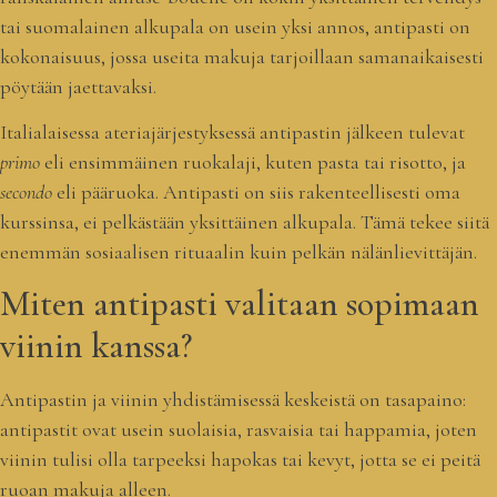
tai suomalainen alkupala on usein yksi annos, antipasti on
kokonaisuus, jossa useita makuja tarjoillaan samanaikaisesti
pöytään jaettavaksi.
Italialaisessa ateriajärjestyksessä antipastin jälkeen tulevat
primo
eli ensimmäinen ruokalaji, kuten pasta tai risotto, ja
secondo
eli pääruoka. Antipasti on siis rakenteellisesti oma
kurssinsa, ei pelkästään yksittäinen alkupala. Tämä tekee siitä
enemmän sosiaalisen rituaalin kuin pelkän nälänlievittäjän.
Miten antipasti valitaan sopimaan
viinin kanssa?
Antipastin ja viinin yhdistämisessä keskeistä on tasapaino:
antipastit ovat usein suolaisia, rasvaisia tai happamia, joten
viinin tulisi olla tarpeeksi hapokas tai kevyt, jotta se ei peitä
ruoan makuja alleen.