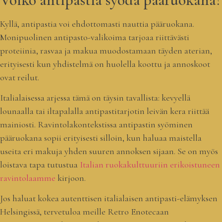
Kyllä, antipastia voi ehdottomasti nauttia pääruokana.
Monipuolinen antipasto-valikoima tarjoaa riittävästi
proteiinia, rasvaa ja makua muodostamaan täyden aterian,
erityisesti kun yhdistelmä on huolella koottu ja annoskoot
ovat reilut.
Italialaisessa arjessa tämä on täysin tavallista: kevyellä
lounaalla tai iltapalalla antipastitarjotin leivän kera riittää
mainiosti. Ravintolakontekstissa antipastin syöminen
pääruokana sopii erityisesti silloin, kun haluaa maistella
useita eri makuja yhden suuren annoksen sijaan. Se on myös
loistava tapa tutustua
Italian ruokakulttuuriin erikoistuneen
ravintolaamme
kirjoon.
Jos haluat kokea autenttisen italialaisen antipasti-elämyksen
Helsingissä, tervetuloa meille Retro Enotecaan