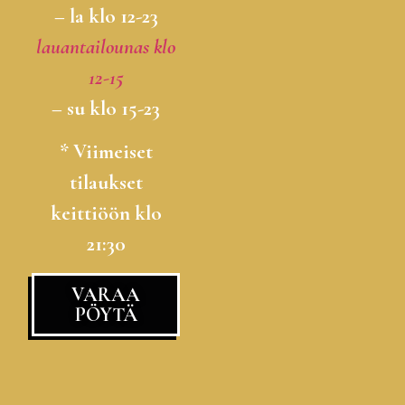
– la klo 12-23
lauantailounas klo
12-15
– su klo 15-23
* Viimeiset
tilaukset
keittiöön klo
21:30
VARAA
PÖYTÄ