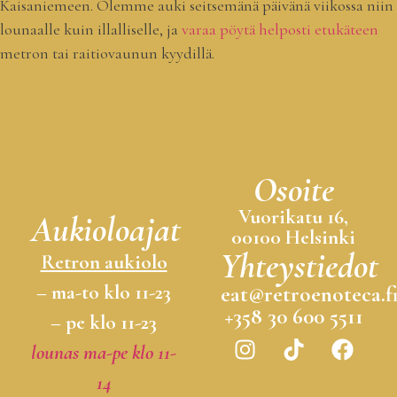
Kaisaniemeen. Olemme auki seitsemänä päivänä viikossa niin
lounaalle kuin illalliselle, ja
varaa pöytä helposti etukäteen
metron tai raitiovaunun kyydillä.
Osoite
Vuorikatu 16,
Aukioloajat
00100 Helsinki
Yhteystiedot
Retron aukiolo
– ma-to klo 11-23
eat@retroenoteca.f
+358 30 600 5511
– pe klo 11-23
lounas ma-pe klo 11-
14