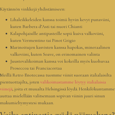
Käytännön vinkkejä yhdistämiseen:
Lihaleikkeleiden kanssa toimii hyvin kevyt punaviini,
kuten Barbera d’Asti tai nuori Chianti
Kalapohjaisille antipasteille sopii kuiva valkoviini,
kuten Vermentino tai Pinot Grigio
Marinoitujen kasvisten kanssa hapokas, mineraalinen
valkoviini, kuten Soave, on erinomainen valinta
Juustovalikoiman kanssa voi kokeilla myös kuohuvaa
Proseccoa tai Franciacortaa
Meillä Retro Enotecassa tuomme viinit suoraan italialaisilta
pientuottajilta, joten
valikoimastamme löytyy italialaisia
viinejä
, joita et muualta Helsingissä löydä. Henkilökuntamme
auttaa mielellään valitsemaan sopivan viinin juuri sinun
makumieltymystesi mukaan.
Voiko antipastia syödä pääruokana?