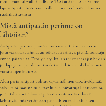
tunnelman tulevalle illalliselle. Tässä artikkelissa käymme
läpi antipastin historian, sisällön ja sen roolin italialaisessa
ruokakulttuurissa.
Mistä antipastin perinne on
lähtöisin?
Antipastin perinne juontaa juurensa antiikin Roomaan,
jossa varakkaat isännät tarjoilivat vierailleen pieniä herkkuja
ennen pääateriaa. Tapa yleistyi Italian renessanssiajan hovien
juhlapöydissä ja vakiintui osaksi italialaista ruokakulttuuria
vuosisatojen kuluessa.
Alun perin antipastit olivat käytännöllinen tapa hyödyntää
säilykkeitä, marinoituja kasviksia ja kuivattuja lihatuotteita,
joita italialaiset taloudet pitivät varastossa. Eri alueet
kehittivät omia versioitaan paikallisten raaka-aineiden