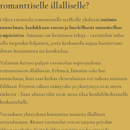
romanttiselle illalliselle?
Oikea ravintola romanttisille treffeille yhdistää
intiimin
tunnelman, laadukkaan ruoan ja huolellisesti suunnitellun
ympäristön
. Äänitaso on kriittinen tekijä – ravintolan tulee
olla tarpeeksi hiljainen, jotta keskustelu sujuu luontevasti
ilman huutamista tai kuiskailua.
Valaistus kertoo paljon ravintolan sopivuudesta
romanttiseen illalliseen. Pehmeä, lämmin valo luo
tunnelmaa, kun taas kirkas yleisvalaistus voi tuhota intiimin
fiiliksen. Pöytien väliset etäisyydet ja yksityisyys ovat myös
tärkeitä – liian ahtaat tilat eivät anna tilaa henkilökohtaiselle
keskustelulle.
Varauksen yhteydessä kannattaa mainita illallisen
erityisluonne. Monet ravintolat voivat tarjota pöydän
ikkunapaikalta, lisätä kukkia pöytään tai huomioida