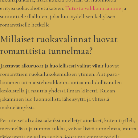
erityisruokavaliot etukäteen.
Tutustu valikoimaamme
ja
suunnittele illallinen, joka luo täydellisen kehyksen
romanttiselle hetkelle.
Millaiset ruokavalinnat luovat
romanttista tunnelmaa?
Jaettavat alkuruoat ja huolellisesti valitut viinit
luovat
romanttisen ruokailukokemuksen ytimen. Antipasti-
lautanen tai maisteluvalikoima antaa mahdollisuuden
keskustella ja nauttia yhdessä ilman kiirettä. Ruoan
jakaminen luo luonnollista läheisyyttä ja yhteisiä
makuelämyksiä.
Perinteiset afrodisiaakeiksi mielletyt ainekset, kuten tryffeli,
merenelävät ja tumma suklaa, voivat lisätä tunnelmaa, mutta
tärkeämpää on valita ruokia, joista molemmat todella