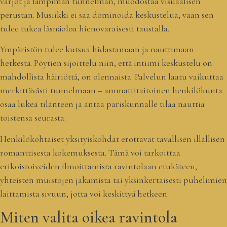
varjot ja lämpimän tunnelman, muodostaa visuaalisen
perustan. Musiikki ei saa dominoida keskustelua, vaan sen
tulee tukea läsnäoloa hienovaraisesti taustalla.
Ympäristön tulee kutsua hidastamaan ja nauttimaan
hetkestä. Pöytien sijoittelu niin, että intiimi keskustelu on
mahdollista häiriöttä, on olennaista. Palvelun laatu vaikuttaa
merkittävästi tunnelmaan – ammattitaitoinen henkilökunta
osaa lukea tilanteen ja antaa pariskunnalle tilaa nauttia
toistensa seurasta.
Henkilökohtaiset yksityiskohdat erottavat tavallisen illallisen
romanttisesta kokemuksesta. Tämä voi tarkoittaa
erikoistoiveiden ilmoittamista ravintolaan etukäteen,
yhteisten muistojen jakamista tai yksinkertaisesti puhelimien
laittamista sivuun, jotta voi keskittyä hetkeen.
Miten valita oikea ravintola