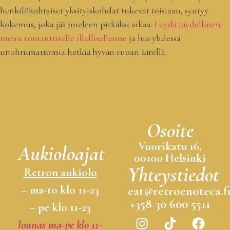
henkilökohtaiset yksityiskohdat tukevat toisiaan, syntyy
kokemus, joka jää mieleen pitkäksi aikaa.
Löydä täydellinen
menu romanttiselle illallisellenne
ja luo yhdessä
unohtumattomia hetkiä hyvän ruoan äärellä.
Osoite
Vuorikatu 16,
Aukioloajat
00100 Helsinki
Yhteystiedot
Retron aukiolo
– ma-to klo 11-23
eat@retroenoteca.f
+358 30 600 5511
– pe klo 11-23
lounas ma-pe klo 11-