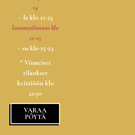
14
– la klo 12-23
lauantailounas klo
12-15
– su klo 15-23
* Viimeiset
tilaukset
keittiöön klo
21:30
VARAA
PÖYTÄ