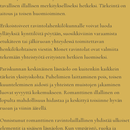
tavallisen illallisen merkitykselliseksi hetkeksi. Tärkeintä on
aitous ja toisen huomioiminen.
Erikoistoiveet ravintolahenkilökunnalle voivat luoda
yllätyksiä: kynttilöitä pöytään, suosikkiviinin varaamista
etukäteen tai jälkiruoan yhteydessä toimitettavan
henkilökohtaisen viestin. Monet ravintolat ovat valmiita
tekemään yhteistyötä erityisten hetkien luomiseksi.
Pariskunnan keskinäinen läsnäolo on kuitenkin kaikkein
tärkein yksityiskohta. Puhelimien laittaminen pois, toisen
kuunteleminen aidosti ja yhteisten muistojen jakaminen
luovat syvyyttä kokemukseen. Romanttinen illallinen on
lopulta mahdollisuus hidastaa ja keskittyä toisiinne hyvän
ruoan ja viinin äärellä.
Onnistunut romanttinen ravintolaillallinen yhdistää ulkoiset
elementit ja sisäisen läsnäolon. Kun ympäristö, ruoka ja