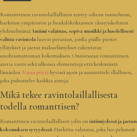
Romanttinen ravintolaillallinen syntyy oikean tunnelman,
harkitun ympäristön ja henkilökohtaisten yksityiskohtien
yhdistelmästä.
Intiimi valaistus, sopiva musiikki ja huolellisesti
valittu ravintola
luovat perustan, jonka päälle pienet
yllätykset ja jaetut makuelämykset rakentavat
unohtumattoman kokemuksen. Onnistunut romanttinen
ateria vaatii sekä ulkoisia elementtejä että keskinäistä
läsnäoloa.
Varaa pöytä
hyvissä ajoin ja suunnittele illallinen,
joka puhuttelee kaikkia aisteja.
Mikä tekee ravintolaillallisesta
todella romanttisen?
Romanttisen ravintolaillallisen ydin on
intiimiydessä ja jaetun
kokemuksen syvyydessä
. Harkittu valaistus, joka luo pehmeät