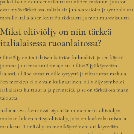
paikalliset olosuhteet vaikuttavat niiden makuun. Juustot
ovat myös tärkeä osa italialaisia juhla-aterioita ja symboloivat
monille italialaisen keittiön rikkautta ja monimuotoisuutta.
Miksi oliiviöljy on niin tärkeä
italialaisessa ruoanlaitossa?
Oliiviöljy on italialaisen keittiön kulmakivi, ja sen käyttö
juontaa juurensa antiikin ajoista. Oliiviöljyä käytetään
laajasti, sillä se antaa ruoille syvyyttä ja rikastuttaa makuja.
Sen merkitys ei ole vain kulinaarinen; oliiviöljy symboloi
italialaista kulttuuria ja perinteitä, ja se on tärkeä osa maan
taloutta.
Italialaisessa keittiössä käytetään monenlaista oliiviöljyä,
mukaan lukien neitsytoliiviöljy, joka on korkealaatuista ja
maukasta. Tämä öljy on monikäyttöinen: sitä käytetään