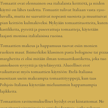
Tomaatit ovat olennainen osa italialaista keittiötä, ja niiden
käyttö on lähes taidetta. Tomaatit tulivat Italiaan vasta 1500-
luvulla, mutta ne saavuttivat nopeasti suosiota ja muuttuivat
pian keittiön kulmakiveksi. Nykyään tomaattituotteita, kuten
kastikkeita, pyreitä ja paseerattuja tomaatteja, käytetään
laajasti monissa italialaisissa ruoissa.
Tomaattien makeus ja happamuus tuovat esiin monien
ruokien maut. Esimerkiksi klassinen pasta bolognese tai pizza
margherita ei olisi mitään ilman tomaattikastiketta, joka tuo
annokseen syvyyttä ja täyteläisyyttä. Alueelliset erot
vaikuttavat myös tomaattien käyttöön: Etelä-Italiassa
suositaan usein makeampia tomaattityyppejä, kun taas
Pohjois-Italiassa käytetään mieluummin happamampia
lajikkeita.
Tomaattien ravitsemukselliset hyödyt ovat kiistattomat. Ne
ovat täynnä vitamiineja ja antioksidantteja, jotka tukevat