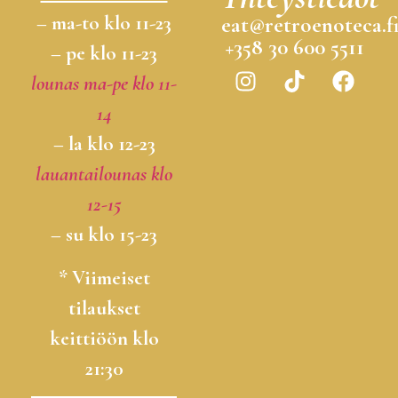
– ma-to klo 11-23
eat@retroenoteca.f
+358 30 600 5511
– pe klo 11-23
lounas ma-pe klo 11-
14
– la klo 12-23
lauantailounas klo
12-15
– su klo 15-23
* Viimeiset
tilaukset
keittiöön klo
21:30