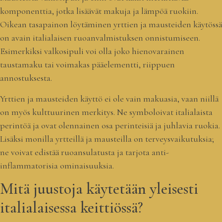
komponenttia, jotka lisäävät makuja ja lämpöä ruokiin.
Oikean tasapainon löytäminen yrttien ja mausteiden käytössä
on avain italialaisen ruoanvalmistuksen onnistumiseen.
Esimerkiksi valkosipuli voi olla joko hienovarainen
taustamaku tai voimakas pääelementti, riippuen
annostuksesta.
Yrttien ja mausteiden käyttö ei ole vain makuasia, vaan niillä
on myös kulttuurinen merkitys. Ne symboloivat italialaista
perintöä ja ovat olennainen osa perinteisiä ja juhlavia ruokia.
Lisäksi monilla yrtteillä ja mausteilla on terveysvaikutuksia;
ne voivat edistää ruoansulatusta ja tarjota anti-
inflammatorisia ominaisuuksia.
Mitä juustoja käytetään yleisesti
italialaisessa keittiössä?