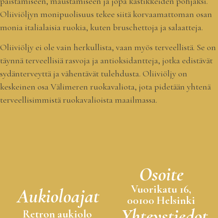
paistamiseen, maustamiseen ja jopa kastikkeiden pohjaksi.
Oliiviöljyn monipuolisuus tekee siitä korvaamattoman osan
monia italialaisia ruokia, kuten bruschettoja ja salaatteja.
Oliiviöljy ei ole vain herkullista, vaan myös terveellistä. Se on
täynnä terveellisiä rasvoja ja antioksidantteja, jotka edistävät
sydänterveyttä ja vähentävät tulehdusta. Oliiviöljy on
keskeinen osa Välimeren ruokavaliota, jota pidetään yhtenä
terveellisimmistä ruokavalioista maailmassa.
Osoite
Vuorikatu 16,
Aukioloajat
00100 Helsinki
Yhteystiedot
Retron aukiolo