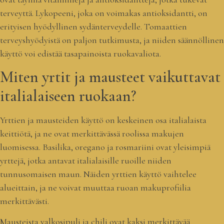
terveyttä. Lykopeeni, joka on voimakas antioksidantti, on
erityisen hyödyllinen sydänterveydelle. Tomaattien
terveyshyödyistä on paljon tutkimusta, ja niiden säännöllinen
käyttö voi edistää tasapainoista ruokavaliota.
Miten yrtit ja mausteet vaikuttavat
italialaiseen ruokaan?
Yrttien ja mausteiden käyttö on keskeinen osa italialaista
keittiötä, ja ne ovat merkittävässä roolissa makujen
luomisessa. Basilika, oregano ja rosmariini ovat yleisimpiä
yrttejä, jotka antavat italialaisille ruoille niiden
tunnusomaisen maun. Näiden yrttien käyttö vaihtelee
alueittain, ja ne voivat muuttaa ruoan makuprofiilia
merkittävästi.
Mausteista valkosipuli ja chili ovat kaksi merkittävää