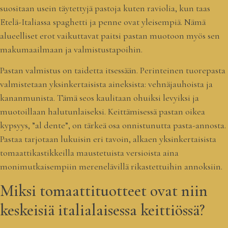
suositaan usein täytettyjä pastoja kuten raviolia, kun taas
Etelä-Italiassa spaghetti ja penne ovat yleisempiä. Nämä
alueelliset erot vaikuttavat paitsi pastan muotoon myös sen
makumaailmaan ja valmistustapoihin.
Pastan valmistus on taidetta itsessään. Perinteinen tuorepasta
valmistetaan yksinkertaisista aineksista: vehnäjauhoista ja
kananmunista. Tämä seos kaulitaan ohuiksi levyiksi ja
muotoillaan halutunlaiseksi. Keittämisessä pastan oikea
kypsyys, ”al dente”, on tärkeä osa onnistunutta pasta-annosta.
Pastaa tarjotaan lukuisin eri tavoin, alkaen yksinkertaisista
tomaattikastikkeilla maustetuista versioista aina
monimutkaisempiin merenelävillä rikastettuihin annoksiin.
Miksi tomaattituotteet ovat niin
keskeisiä italialaisessa keittiössä?