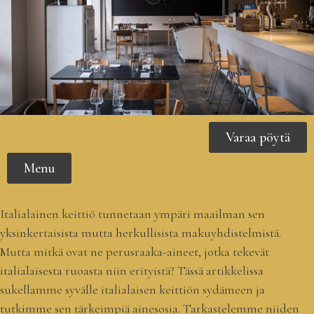
Varaa pöytä
Menu
Italialainen keittiö tunnetaan ympäri maailman sen
yksinkertaisista mutta herkullisista makuyhdistelmistä.
Mutta mitkä ovat ne perusraaka-aineet, jotka tekevät
italialaisesta ruoasta niin erityistä? Tässä artikkelissa
sukellamme syvälle italialaisen keittiön sydämeen ja
tutkimme sen tärkeimpiä ainesosia. Tarkastelemme niiden