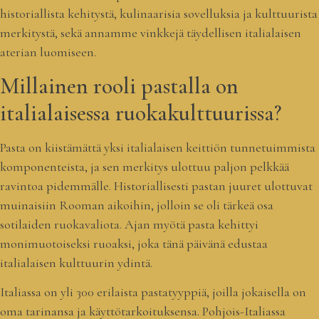
historiallista kehitystä, kulinaarisia sovelluksia ja kulttuurista
merkitystä, sekä annamme vinkkejä täydellisen italialaisen
aterian luomiseen.
Millainen rooli pastalla on
italialaisessa ruokakulttuurissa?
Pasta on kiistämättä yksi italialaisen keittiön tunnetuimmista
komponenteista, ja sen merkitys ulottuu paljon pelkkää
ravintoa pidemmälle. Historiallisesti pastan juuret ulottuvat
muinaisiin Rooman aikoihin, jolloin se oli tärkeä osa
sotilaiden ruokavaliota. Ajan myötä pasta kehittyi
monimuotoiseksi ruoaksi, joka tänä päivänä edustaa
italialaisen kulttuurin ydintä.
Italiassa on yli 300 erilaista pastatyyppiä, joilla jokaisella on
oma tarinansa ja käyttötarkoituksensa. Pohjois-Italiassa