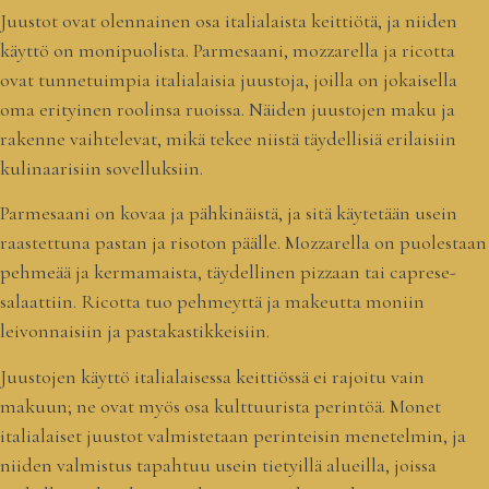
Juustot ovat olennainen osa italialaista keittiötä, ja niiden
käyttö on monipuolista. Parmesaani, mozzarella ja ricotta
ovat tunnetuimpia italialaisia juustoja, joilla on jokaisella
oma erityinen roolinsa ruoissa. Näiden juustojen maku ja
rakenne vaihtelevat, mikä tekee niistä täydellisiä erilaisiin
kulinaarisiin sovelluksiin.
Parmesaani on kovaa ja pähkinäistä, ja sitä käytetään usein
raastettuna pastan ja risoton päälle. Mozzarella on puolestaan
pehmeää ja kermamaista, täydellinen pizzaan tai caprese-
salaattiin. Ricotta tuo pehmeyttä ja makeutta moniin
leivonnaisiin ja pastakastikkeisiin.
Juustojen käyttö italialaisessa keittiössä ei rajoitu vain
makuun; ne ovat myös osa kulttuurista perintöä. Monet
italialaiset juustot valmistetaan perinteisin menetelmin, ja
niiden valmistus tapahtuu usein tietyillä alueilla, joissa