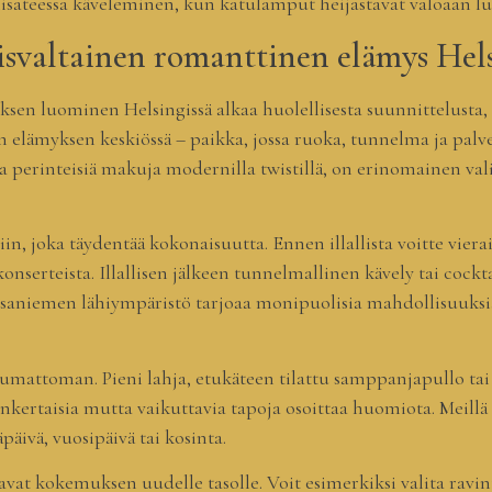
misateessa käveleminen, kun katulamput heijastavat valoaan lu
svaltainen romanttinen elämys Hels
sen luominen Helsingissä alkaa huolellisesta suunnittelusta, 
 elämyksen keskiössä – paikka, jossa ruoka, tunnelma ja palvel
a perinteisiä makuja modernilla twistillä, on erinomainen valin
tiin, joka täydentää kokonaisuutta. Ennen illallista voitte viera
onserteista. Illallisen jälkeen tunnelmallinen kävely tai cockta
isaniemen lähiympäristö tarjoaa monipuolisia mahdollisuuksia 
tumattoman. Pieni lahja, etukäteen tilattu samppanjapullo tai 
sinkertaisia mutta vaikuttavia tapoja osoittaa huomiota. Meill
päivä, vuosipäivä tai kosinta.
vat kokemuksen uudelle tasolle. Voit esimerkiksi valita ravint