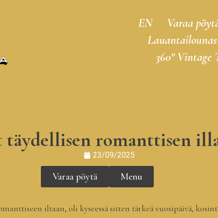
EN
Varaa pöyt
Lauantailounas
360° Vintage 
t täydellisen romanttisen ill
23/09/2025
Varaa pöytä
Menu
omanttiseen iltaan, oli kyseessä sitten tärkeä vuosipäivä, kosint