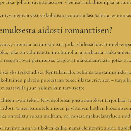
 aika, jolloin ravintolassa on yleensä rauhallisempaa ja tun
tyy pienistä yksityiskohdista ja aidosta läsnäolosta, ei niinkää
kemuksesta aidosti romanttisen?
syntyy monista laatutekijöistä, jotka yhdessä luovat mieleen
oka, joka on valmistettu intohimolla ja parhaista raaka-aineista,
 ja reseptit ovat perinteisiä, tarjoavat makuelämyksiä, jotka o
ta yksityiskohdista. Kynttilänvalo, pehmeä taustamusiikki ja 
kohtainen palvelu puolestaan tekee illasta erityisen – tarjoilij
on saatavilla juuri silloin kun tarvitsette.
allisen avaintekijä. Ravintoloissa, joissa annokset tarjoillaan 
 aidosti toisen kuuntelemiseen ja yhteisen hetken kokemiseen. 
joka on valittu ruoan mukaan, voi nostaa makuelämyksen uudell
essa ravintolassa voit kokea kaikki nämä elementit: aidot, huo