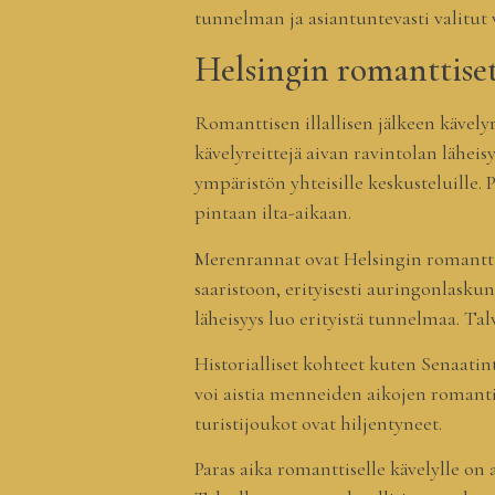
tunnelman ja asiantuntevasti valitut 
Helsingin romanttiset
Romanttisen illallisen jälkeen kävely
kävelyreittejä aivan ravintolan lähei
ympäristön yhteisille keskusteluille. 
pintaan ilta-aikaan.
Merenrannat ovat Helsingin romanttis
saaristoon, erityisesti auringonlask
läheisyys luo erityistä tunnelmaa. Ta
Historialliset kohteet kuten Senaati
voi aistia menneiden aikojen romantiik
turistijoukot ovat hiljentyneet.
Paras aika romanttiselle kävelylle on