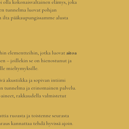
i olla kokonaisvaltainen elämys, joka
nen tunnelma luovat pohjan
en ilta pääkaupungissamme alusta
hin elementteihin, jotka luovat
aitoa
n – joillekin se on hienostunut ja
lle mieltymyksille.
vä akustiikka ja sopivan intiimi
inen tunnelma ja erinomainen palvelu.
a-aineet, rakkaudella valmistetut
uttia ruoasta ja toistenne seurasta
raus kannattaa tehdä hyvissä ajoin.