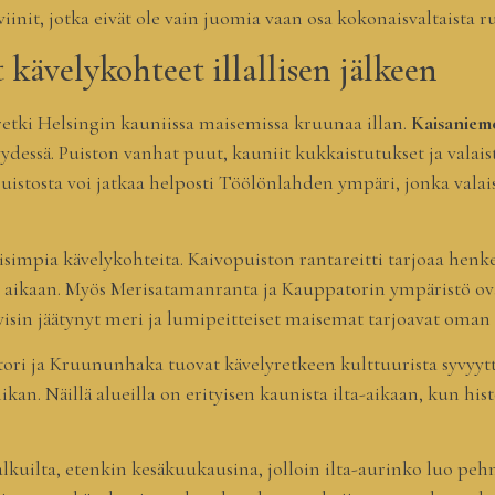
viinit, jotka eivät ole vain juomia vaan osa kokonaisvaltaista
 kävelykohteet illallisen jälkeen
retki Helsingin kauniissa maisemissa kruunaa illan.
Kaisaniem
syydessä. Puiston vanhat puut, kauniit kukkaistutukset ja valai
Puistosta voi jatkaa helposti Töölönlahden ympäri, jonka valais
impia kävelykohteita. Kaivopuiston rantareitti tarjoaa henk
un aikaan. Myös Merisatamanranta ja Kauppatorin ympäristö ova
lvisin jäätynyt meri ja lumipeitteiset maisemat tarjoavat oma
ntori ja Kruununhaka tuovat kävelyretkeen kulttuurista syvyyt
an. Näillä alueilla on erityisen kaunista ilta-aikaan, kun hist
 alkuilta, etenkin kesäkuukausina, jolloin ilta-aurinko luo pe