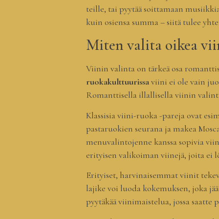
teille, tai pyytää soittamaan musiikki
kuin osiensa summa – siitä tulee yhte
Miten valita oikea vii
Viinin valinta on tärkeä osa romanttis
ruokakulttuurissa
viini ei ole vain ju
Romanttisella illallisella viinin val
Klassisia viini-ruoka -pareja ovat esi
pastaruokien seurana ja makea Moscat
menuvalintojenne kanssa sopivia viin
erityisen valikoiman viinejä, joita ei
Erityiset, harvinaisemmat viinit tek
lajike voi luoda kokemuksen, joka jää 
pyytäkää viinimaistelua, jossa saatte 