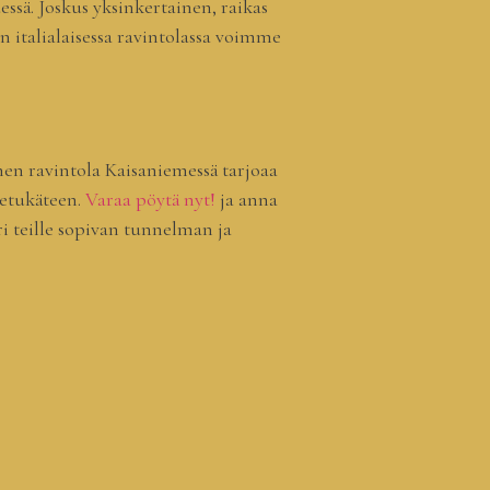
dessä. Joskus yksinkertainen, raikas
en italialaisessa ravintolassa voimme
nen ravintola Kaisaniemessä tarjoaa
 etukäteen.
Varaa pöytä nyt!
ja anna
 teille sopivan tunnelman ja