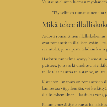
Valitse mieluiten hieman myöhäisempi
”Täydellinen romanttinen ilta syn
Mikä tekee illallisko
Aidosti romanttinen illalliskokemus 
ovat romanttisen illallisen sydän – ru
ravintolat, joissa pasta tehdään käsin
Harkittu tunnelma syntyy hienostuneis
puitteet, joissa arki unohtuu. Henkilö
teille tilaa nauttia toisistanne, mutta 
Kiireetön ilmapiiri on romanttisen ill
kannustaa viipyilemään, voi keskittyä
illalliskokemuksen – laadukas viini, 
Kaisaniemessä sijaitsevassa italialais