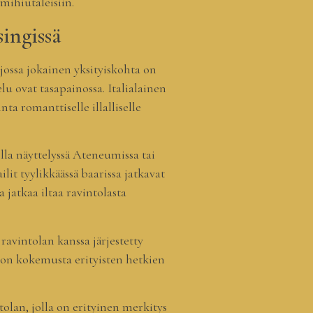
mihiutaleisiin.
ingissä
jossa jokainen yksityiskohta on
u ovat tasapainossa. Italialainen
ta romanttiselle illalliselle
illa näyttelyssä Ateneumissa tai
ilit tyylikkäässä baarissa jatkavat
jatkaa iltaa ravintolasta
ravintolan kanssa järjestetty
ä on kokemusta erityisten hetkien
olan, jolla on erityinen merkitys