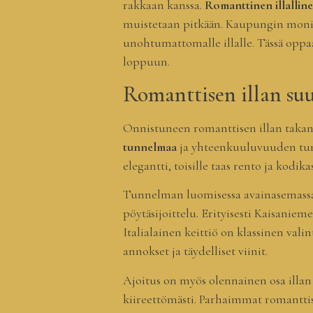
rakkaan kanssa.
Romanttinen illalline
muistetaan pitkään. Kaupungin monip
unohtumattomalle illalle. Tässä opp
loppuun.
Romanttisen illan su
Onnistuneen romanttisen illan takana
tunnelmaa
ja yhteenkuuluvuuden tunne
elegantti, toisille taas rento ja kodi
Tunnelman luomisessa avainasemassa on
pöytäsijoittelu. Erityisesti Kaisanie
Italialainen keittiö on klassinen vali
annokset ja täydelliset viinit.
Ajoitus on myös olennainen osa illan su
kiireettömästi. Parhaimmat romanttise