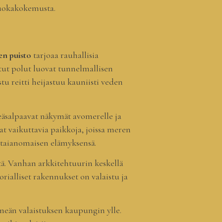
 ruokakokemusta.
en puisto
tarjoaa rauhallisia
stut polut luovat tunnelmallisen
tu reitti heijastuu kauniisti veden
eäsalpaavat näkymät avomerelle ja
t vaikuttavia paikkoja, joissa meren
n taianomaisen elämyksensä.
tä. Vanhan arkkitehtuurin keskellä
orialliset rakennukset on valaistu ja
hmeän valaistuksen kaupungin ylle.