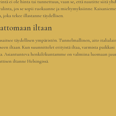
intä ei ole hinta tai tunnettuus, vaan se, että nautitte siitä yh
 valinta, jos se sopii ruokaanne ja mieltymyksiinne. Kaisaniem
, joka tekee illastanne täydellisen.
attomaan iltaan
saitsee täydellisen ympäristön. Tunnelmallinen, aito italialai
een iltaan. Kun suunnittelet erityistä iltaa, varmista paikkasi
ta. Asiantunteva henkilökuntamme on valmiina luomaan juuri
isen iltanne Helsingissä.