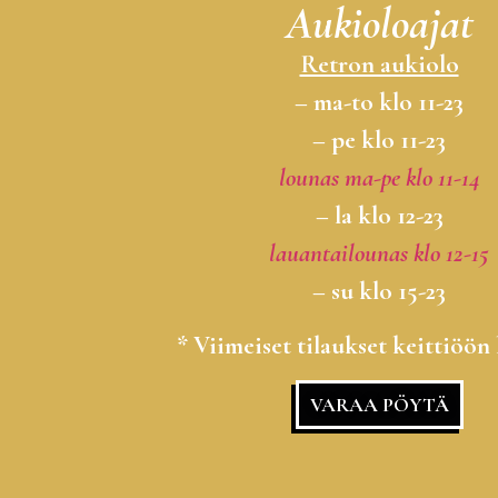
Aukioloajat
Retron aukiolo
– ma-to klo 11-23
– pe klo 11-23
lounas ma-pe klo 11-14
– la klo 12-23
lauantailounas klo 12-15
– su klo 15-23
* Viimeiset tilaukset keittiöön 
VARAA PÖYTÄ