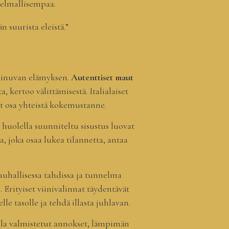
nelmallisempaa.
n suurista eleistä.”
painuvan elämyksen.
Autenttiset maut
 kertoo välittämisestä. Italialaiset
vat osa yhteistä kokemustanne.
huolella suunniteltu sisustus luovat
a, joka osaa lukea tilannetta, antaa
rauhallisessa tahdissa ja tunnelma
Erityiset viinivalinnat täydentävät
e tasolle ja tehdä illasta juhlavan.
lella valmistetut annokset, lämpimän