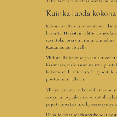
Talvella taas tunnelmallisinta on lu
Kuinka luoda kokonai
Kokonaisvaltaisen romanttisen elämyk
harkittu.
Harkiten valittu ravintola
on
ravintola, jossa on intiimi tunnelma j
Kaisaniemen alueella.
Yhdistä illallinen sopivaan aktiviteet
Kiasmassa, tai kesäisin nauttia puistok
kokemusta luontevasti. Erityisesti Ka
poistumisen jälkeen.
Yllätyselementit tekevät illasta unoh
erityinen pöytäkoriste voivat olla yk
järjestämisestä, olipa kyseessä syntymä
Henkilökohtaiset yksityiskohdat nosta