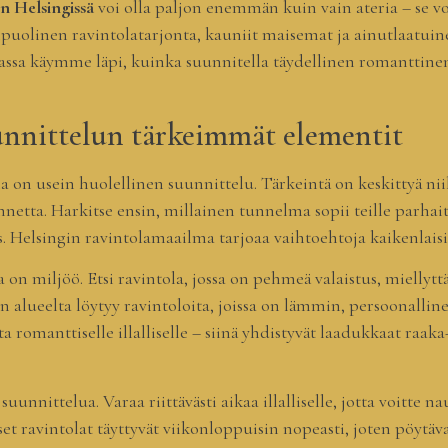
n Helsingissä
voi olla paljon enemmän kuin vain ateria – se vo
uolinen ravintolatarjonta, kauniit maisemat ja ainutlaatui
aassa käymme läpi, kuinka suunnitella täydellinen romanttin
unnittelun tärkeimmät elementit
 on usein huolellinen suunnittelu. Tärkeintä on keskittyä nii
tta. Harkitse ensin, millainen tunnelma sopii teille parhaite
kas. Helsingin ravintolamaailma tarjoaa vaihtoehtoja kaikenlaisi
 miljöö. Etsi ravintola, jossa on pehmeä valaistus, miellyttä
men alueelta löytyy ravintoloita, joissa on lämmin, persoonall
nta romanttiselle illalliselle – siinä yhdistyvät laadukkaat raak
unnittelua. Varaa riittävästi aikaa illalliselle, jotta voitte na
t ravintolat täyttyvät viikonloppuisin nopeasti, joten pöytäva