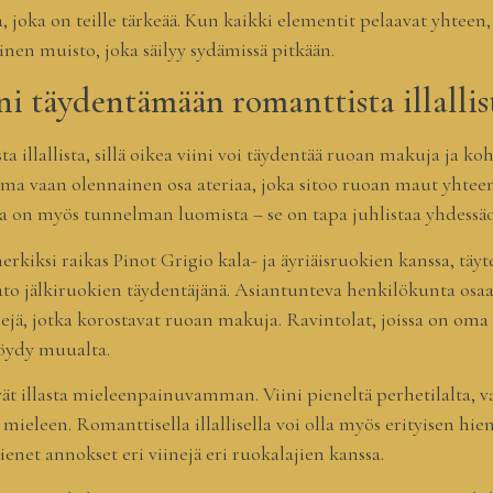
a, joka on teille tärkeää. Kun kaikki elementit pelaavat yhtee
inen muisto, joka säilyy sydämissä pitkään.
ni täydentämään romanttista illallis
ta illallista, sillä oikea viini voi täydentää ruoan makuja ja 
oma vaan olennainen osa ateriaa, joka sitoo ruoan maut yhteen ja
inta on myös tunnelman luomista – se on tapa juhlistaa yhdessäo
merkiksi raikas Pinot Grigio kala- ja äyriäisruokien kanssa, tä
o jälkiruokien täydentäjänä. Asiantunteva henkilökunta osaa 
ejä, jotka korostavat ruoan makuja. Ravintolat, joissa on oma
 löydy muualta.
evät illasta mieleenpainuvamman. Viini pieneltä perhetilalta,
mieleen. Romanttisella illallisella voi olla myös erityisen hie
pienet annokset eri viinejä eri ruokalajien kanssa.