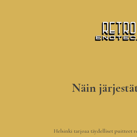
Näin järjestä
Helsinki tarjoaa täydelliset puitteet r