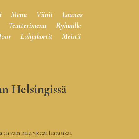
ä
Menu
Viinit
Lounas
Teatterimenu
Ryhmille
Tour
Lahjakortit
Meistä
an Helsingissä
a tai vain halu viettää laatuaikaa