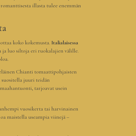
n, romanttisesta illasta tulee enemmän
ta
kohottaa koko kokemusta.
Italialaisessa
 luo siltoja eri ruokalajien välille.
loa.
yteläinen Chianti tomaattipohjaisten
suositella juuri teidän
 maahantuonti, tarjoavat usein
 vanhempi vuosikerta tai harvinainen
noa maistella useampia viinejä –