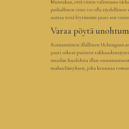
Muistakaa, että viinin valinnassa tärke
paikallinen viini voi olla täydellinen
auttaa teitä löytämään juuri sen viinin
Varaa pöytä unohtum
Romanttinen illallinen Helsingissä an
juuri oikeat puitteet rakkaudentäyteis
meidän huolehtia illan onnistumises
makuelämyksen, joka kruunaa romantt