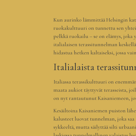
Kun aurinko lämmittää Helsingin katuj
ruokakulttuuri on tunnettu sen yhteisö
pelkkä ruokailu – se on elämys, joka
italialaisen terassitunnelman keskell
hidastua hetken kaltaiseksi, jossa vai
Italialaista terassit
Italiassa terassikulttuuri on enemmä
maata aukiot täyttyvät terasseista, joi
on nyt rantautunut Kaisaniemeen, joss
Kesäiltoina Kaisaniemen puiston läheis
kalusteet luovat tunnelman, joka saa 
sykkeeltä, mutta säilyttää silti urba
laskiessa tunnelmallinen valaistus lu