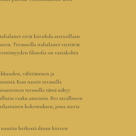
alialaiset eivät kiiruhda aterioillaan
n. Terasseilla italialaiset viettävät
reettömyyden filosofia on vastakohta
akkauden, välittämisen ja
isistä. Kun nautit terassilla
Kaisaniemen terassilla tämä näkyy
llisiin raaka-aineisiin. Ero tavalliseen
utlaatuisen kokemuksen, jossa ateria
a nauttia hetkestä ilman kiireen