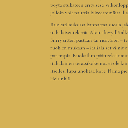
pöytä etukäteen erityisesti viikonl
jolloin voit nauttia kiireettömästä ill
Ruokatilauksissa kannattaa suosia jak
italialaiset tekevät. Aloita kevyillä 
Siirry sitten pastaan tai risottoon – t
ruokien mukaan – italialaiset viinit 
parempia. Ruokailun päätteeksi nauti p
italialainen terassikokemus ei ole kiir
itsellesi lupa unohtaa kiire. Nämä pie
Helsinkiä.