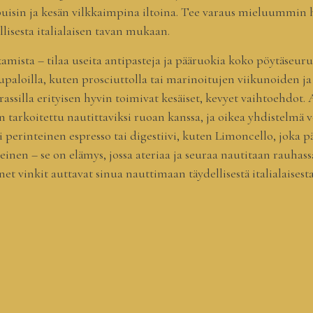
oppuisin ja kesän vilkkaimpina iltoina. Tee varaus mieluumm
allisesta italialaisen tavan mukaan.
amista – tilaa useita antipasteja ja pääruokia koko pöytäseurue
alkupaloilla, kuten prosciuttolla tai marinoitujen viikunoiden j
erassilla erityisen hyvin toimivat kesäiset, kevyet vaihtoehdot. 
on tarkoitettu nautittaviksi ruoan kanssa, ja oikea yhdistelmä
erinteinen espresso tai digestiivi, kuten Limoncello, joka päät
einen – se on elämys, jossa ateriaa ja seuraa nautitaan rauhassa.
net vinkit auttavat sinua nauttimaan täydellisestä italialaisest