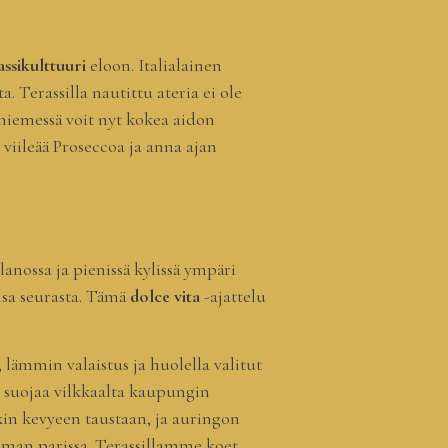
assikulttuuri
eloon. Italialainen
 Terassilla nautittu ateria ei ole
niemessä voit nyt kokea aidon
 viileää Proseccoa ja anna ajan
anossa ja pienissä kylissä ympäri
ensa seurasta. Tämä
dolce vita
-ajattelu
 lämmin valaistus ja huolella valitut
a suojaa vilkkaalta kaupungin
kin kevyeen taustaan, ja auringon
juoman parissa. Terassillamme koet