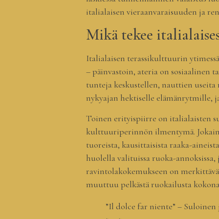
italialaisen vieraanvaraisuuden ja re
Mikä tekee italialaise
Italialaisen terassikulttuurin ytimess
– päinvastoin, ateria on sosiaalinen t
tunteja keskustellen, nauttien useita
nykyajan hektiselle elämänrytmille, ja
Toinen erityispiirre on italialaisten
kulttuuriperinnön ilmentymä. Jokainen
tuoreista, kausittaisista raaka-aineis
huolella valituissa ruoka-annoksissa, j
ravintolakokemukseen on merkittävä –
muuttuu pelkästä ruokailusta kokonai
”Il dolce far niente” – Suloinen 