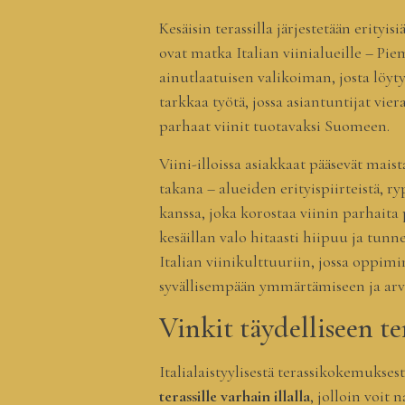
Kesäisin terassilla järjestetään erityis
ovat matka Italian viinialueille – Pie
ainutlaatuisen valikoiman, josta löyty
tarkkaa työtä, jossa asiantuntijat viera
parhaat viinit tuotavaksi Suomeen.
Viini-illoissa asiakkaat pääsevät mais
takana – alueiden erityispiirteistä, r
kanssa, joka korostaa viinin parhaita 
kesäillan valo hitaasti hiipuu ja tunne
Italian viinikulttuuriin, jossa oppim
syvällisempään ymmärtämiseen ja arv
Vinkit täydelliseen t
Italialaistyylisestä terassikokemukse
terassille varhain illalla
, jolloin voit