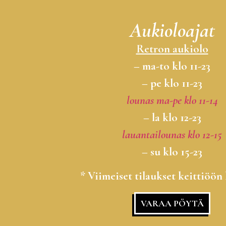
Aukioloajat
Retron aukiolo
– ma-to klo 11-23
– pe klo 11-23
lounas ma-pe klo 11-14
– la klo 12-23
lauantailounas klo 12-15
– su klo 15-23
* Viimeiset tilaukset keittiöön 
VARAA PÖYTÄ