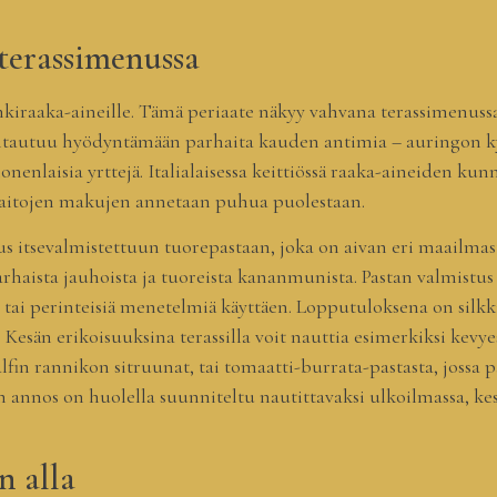
terassimenussa
sonkiraaka-aineille. Tämä periaate näkyy vahvana terassimenussa
tautuu hyödyntämään parhaita kauden antimia – auringon ky
nenlaisia yrttejä. Italialaisessa keittiössä raaka-aineiden kun
sa aitojen makujen annetaan puhua puolestaan.
us itsevalmistettuun tuorepastaan, joka on aivan eri maailma
rhaista jauhoista ja tuoreista kananmunista. Pastan valmistus o
sin tai perinteisiä menetelmiä käyttäen. Lopputuloksena on sil
. Kesän erikoisuuksina terassilla voit nauttia esimerkiksi kevye
lfin rannikon sitruunat, tai tomaatti-burrata-pastasta, jossa 
annos on huolella suunniteltu nautittavaksi ulkoilmassa, kesäi
n alla