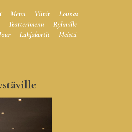
ä
Menu
Viinit
Lounas
Teatterimenu
Ryhmille
Tour
Lahjakortit
Meistä
stäville