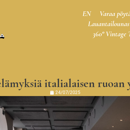
EN
Varaa pöyt
Lauantailounas
360° Vintage 
elämyksiä italialaisen ruoan y
24/07/2025