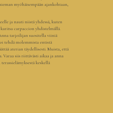
in hieman myöhäisempään ajankohtaan,
elle ja nauti niistä yhdessä, kuten
a karitsa carpaccion yhdistelmällä.
Anna tarjoilijan suositella viiniä
 voi tehdä molemmista entistä
tää aterian täydellisesti. Muista, että
 Varaa siis riittävästi aikaa ja anna
a terassielämyksestä keskellä