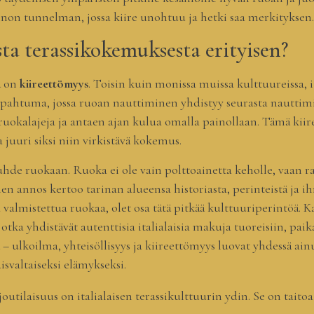
nnon tunnelman, jossa kiire unohtuu ja hetki saa merkityksen.
sta terassikokemuksesta erityisen?
ä on
kiireettömyys
. Toisin kuin monissa muissa kulttuureissa, it
apahtuma, jossa ruoan nauttiminen yhdistyy seurasta nauttimisee
 ruokalajeja ja antaen ajan kulua omalla painollaan. Tämä kii
 juuri siksi niin virkistävä kokemus.
 suhde ruokaan. Ruoka ei ole vain polttoainetta keholle, vaan r
 annos kertoo tarinan alueensa historiasta, perinteistä ja ihm
ta valmistettua ruokaa, olet osa tätä pitkää kulttuuriperintöä. 
otka yhdistävät autenttisia italialaisia makuja tuoreisiin, paika
 ulkoilma, yhteisöllisyys ja kiireettömyys luovat yhdessä ain
svaltaiseksi elämykseksi.
joutilaisuus on italialaisen terassikulttuurin ydin. Se on taito