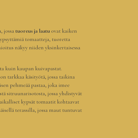
, jossa
tuoreus ja laatu
ovat kaiken
psyttämiä tomaatteja, tuoretta
nioitus näkyy niiden yksinkertaisessa
sta kuin kaupan kuivapastat.
n tarkkaa käsityötä, jossa taikina
kkisen pehmeää pastaa, joka imee
stä sitruunarisotosta, jossa yhdistyvät
paikalliset kypsät tomaatit kohtaavat
sellä terassilla, jossa maut tuntuvat