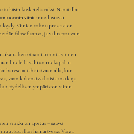
tuurin käsin kosketeltavaksi. Nämä illat
ntuonnin viinit
muodostavat
a löydy. Viinien valintaprosessi on
heidän filosofiaansa, ja valitsevat vain
an aikana kerrotaan tarinoita viinien
illaan huolella valitun ruokapalan
 Barbarescoa tähtitaivaan alla, kun
aisia, vaan kokonaisvaltaisia matkoja
luo täydellisen ympäristön viinin
inen vinkki on ajoitus –
saavu
ma muuttuu illan hämärtyessä. Varaa